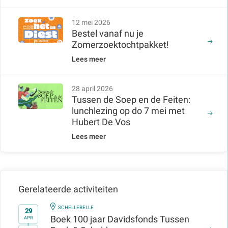
12 mei 2026
Bestel vanaf nu je
Zomerzoektochtpakket!
Lees meer
28 april 2026
Tussen de Soep en de Feiten:
lunchlezing op do 7 mei met
Hubert De Vos
Lees meer
Gerelateerde activiteiten
IN
SCHELLEBELLE
29
Boek 100 jaar Davidsfonds Tussen
APR