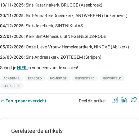
13/11/2025:
Sint-Katarinakerk, BRUGGE (Assebroek)
20/11/2025:
Sint-Anna-ten-Drieënkerk, ANTWERPEN (Linkeroever)
04/12/2025:
Sint-Jozefkerk, SINT-NIKLAAS
22/01/2026:
Kerk Sint-Genesius, SINT-GENESIUS-RODE
05/02/2026:
Onze-Lieve-Vrouw Hemelvaartkerk, NINOVE (Abijkerk)
26/03/2026:
Sint-Andreaskerk, ZOTTEGEM (Strijpen)
Schrijf je
HIER
in voor een van de sessies!
Labels:
ACADEMIE
ERFGOED
HOMEPAGE
GEKOESTERD
GEWORTELD
LEERGIERIG
Faceb
Lin
Terug naar overzicht
Deel dit artikel:
Gerelateerde artikels