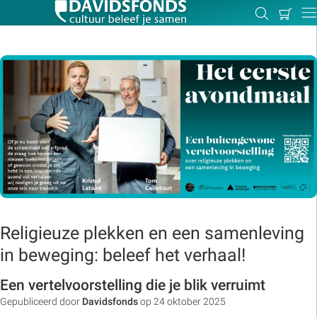
Mijn
Zoeken
Betal
Dir
winkel
Zoek:
Zoeken
Religieuze plekken en een samenleving
in beweging: beleef het verhaal!
Een vertelvoorstelling die je blik verruimt
Gepubliceerd door
Davidsfonds
op 24 oktober 2025