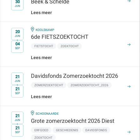
Beek & Schelde
30
t/m
JUN
Lees meer
IN
KOOLSKAMP
20
6de FIETSZOEKTOCHT
JUN
04
t/m
FIETSTOCHT
ZOEKTOCHT
SEP
Lees meer
Davidsfonds Zomerzoektocht 2026
21
JUN
ZOMERZOEKTOCHT
ZOMERZOEKTOCHT_2026
21
t/m
SEP
Lees meer
IN
SCHOONAARDE
21
Grote zomerzoektocht 2026 Diest
JUN
21
t/m
ERFGOED
GESCHIEDENIS
DAVIDSFONDS
SEP
ZOEKTOCHT