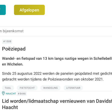
f
Afgelopen
# 1508
Poëziepad
Wandel- en fietspad van 13 km langs rustige wegen in Schellebel
en Wichelen.
Sinds 25 augustus 2022 werden de panelen geüpdated met gedicht
gebracht werden tijdens de Poëzieavonden van oktober 2021.
TAAL
FIETSTOCHT
WANDELING
LITERATUUR
IN
HAACHT
# 8446
Lid worden/lidmaatschap vernieuwen van Davids
Haacht