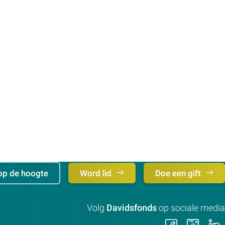
op de hoogte
Word lid
Doe een gift
Volg
Davidsfonds
op sociale media