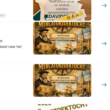
TEIT
et
azel naar het