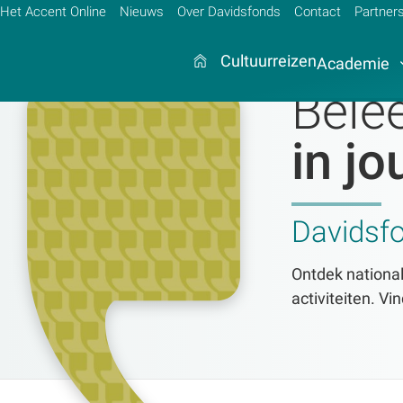
Het Accent Online
Nieuws
Over Davidsfonds
Contact
Partner
Cultuurreizen
Academie
Belee
in j
Zoek:
Zoeken
Davidsf
Ontdek national
activiteiten. Vi