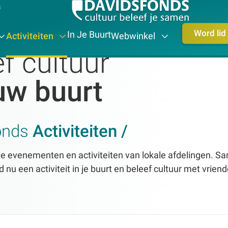
s
Word lid
In Je Buurt
Activiteiten
Webwinkel
f cultuur
ouw buurt
onds
Activiteiten /
e evenementen en activiteiten van lokale afdelingen. Sa
nd nu een activiteit in je buurt en beleef cultuur met vriend