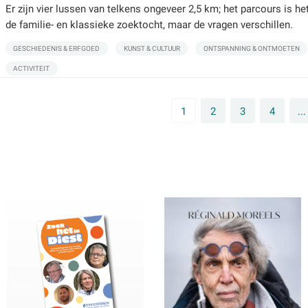
Er zijn vier lussen van telkens ongeveer 2,5 km; het parcours is he
de familie- en klassieke zoektocht, maar de vragen verschillen.
GESCHIEDENIS & ERFGOED
KUNST & CULTUUR
ONTSPANNING & ONTMOETEN
ACTIVITEIT
1
2
3
4
...