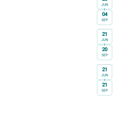
JUN
04
t/m
SEP
Op
21
JUN
20
t/m
SEP
Op
21
JUN
21
t/m
SEP