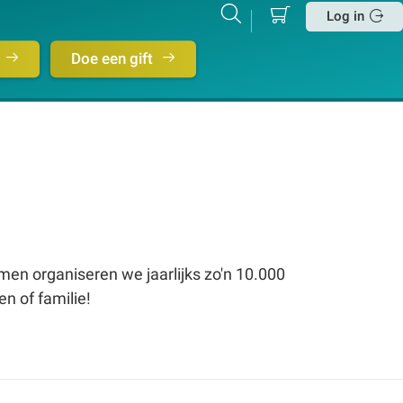
Mijn
Zoeken
Betalen
Log in
winkelmand
Sluit
Doe een gift
men organiseren we jaarlijks zo'n 10.000
en of familie!