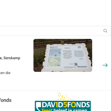
le, Serskamp
en die
fonds