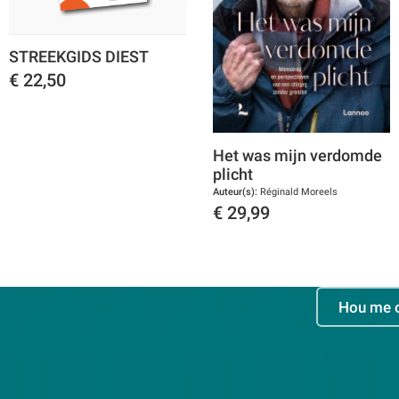
STREEKGIDS DIEST
€
22,50
Toon details
Het was mijn verdomde
plicht
Auteur(s):
Réginald Moreels
€
29,99
Toon details
Hou me 