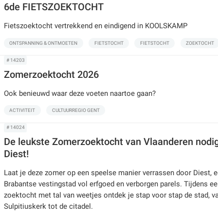
6de FIETSZOEKTOCHT
Fietszoektocht vertrekkend en eindigend in KOOLSKAMP
ONTSPANNING & ONTMOETEN
FIETSTOCHT
FIETSTOCHT
ZOEKTOCHT
# 14203
Zomerzoektocht 2026
Ook benieuwd waar deze voeten naartoe gaan?
ACTIVITEIT
CULTUURREGIO GENT
# 14024
De leukste Zomerzoektocht van Vlaanderen nodigt 
Diest!
Laat je deze zomer op een speelse manier verrassen door Diest, 
Brabantse vestingstad vol erfgoed en verborgen parels. Tijdens ee
zoektocht met tal van weetjes ontdek je stap voor stap de stad, va
Sulpitiuskerk tot de citadel.