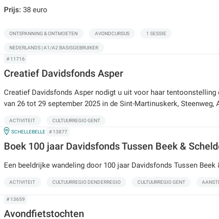
Prijs:
38 euro
ONTSPANNING & ONTMOETEN
AVONDCURSUS
1 SESSIE
NEDERLANDS | A1/A2 BASISGEBRUIKER
# 11716
Creatief Davidsfonds Asper
Creatief Davidsfonds Asper nodigt u uit voor haar tentoonstelling
van 26 tot 29 september 2025 in de Sint-Martinuskerk, Steenweg, 
ACTIVITEIT
CULTUURREGIO GENT
IN
SCHELLEBELLE
# 13877
Boek 100 jaar Davidsfonds Tussen Beek & Scheld
Een beeldrijke wandeling door 100 jaar Davidsfonds Tussen Beek
ACTIVITEIT
CULTUURREGIO DENDERREGIO
CULTUURREGIO GENT
AANST
# 13659
Avondfietstochten