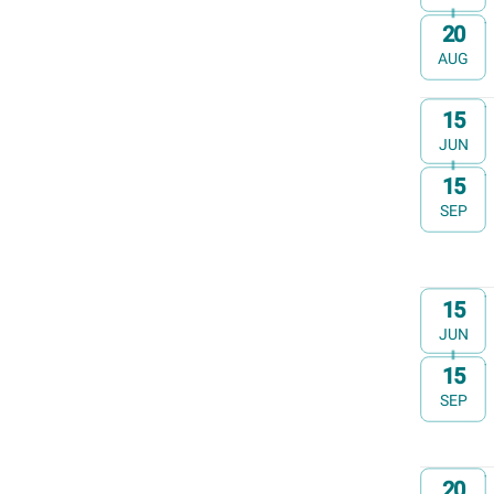
20
t/m
AUG
Op
15
JUN
15
t/m
SEP
Op
15
JUN
15
t/m
SEP
Op
20