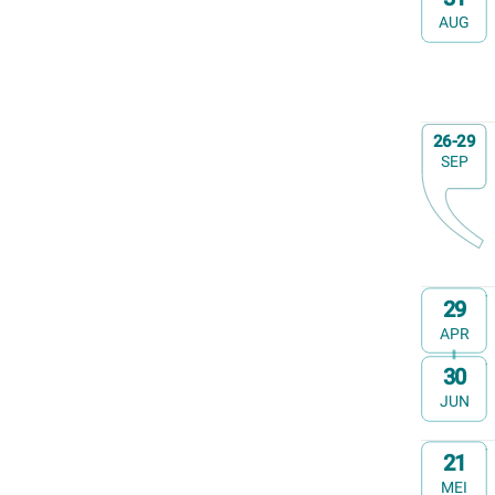
AUG
Voorstelling (theater, literatuur, film,...)
Wandeling
Wandeling met gids
Webinar
Op
26-29
Weekendcursus
SEP
Workshop
Zomercursus
Op
29
APR
30
t/m
JUN
Op
21
MEI