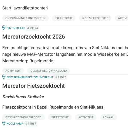
Start 'avondfietstochten'
ONTSPANNING & ONTMOETEN
FIETSTOCHT
6 OF MEER SESSIES
ACTIVI
IN
SINT-NIKLAAS
# 13874
Mercatorzoektocht 2026
Een prachtige recreatieve route brengt ons van Sint-Niklaas met h
nagelnieuwe MAP-Mercator langsheen het mooie Wissekerke en B
Mercatordorp Rupelmonde.
ACTIVITEIT
CULTUURREGIO WAASLAND
IN
BEVEREN-KRUIBEKE-ZWIJNDRECHT
# 13925
Mercator Fietszoektocht
Davidsfonds Kruibeke
Fietszoektocht in Bazel, Rupelmonde en Sint-Niklaas
GESCHIEDENIS & ERFGOED
FIETSTOCHT
ACTIVITEIT
LOKAAL
IN
KOOLSKAMP
# 14087