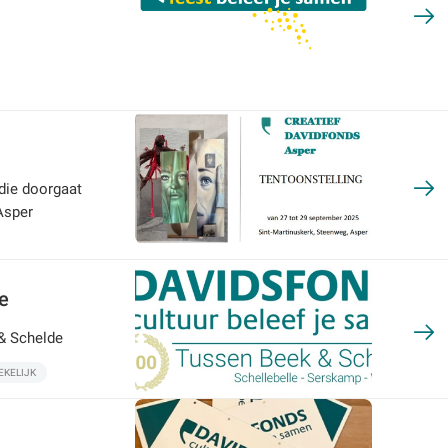
 die doorgaat
Asper
e
 & Schelde
EKELIJK