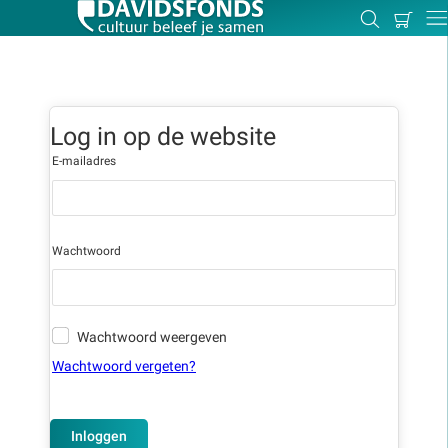
Mijn
Zoeken
Betal
Dir
winkel
Log in op de website
Zoek:
E-mailadres
Zoeken
Wachtwoord
Wachtwoord weergeven
Wachtwoord vergeten?
Inloggen