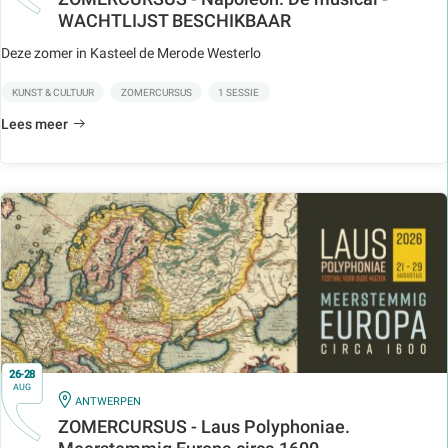
WACHTLIJST BESCHIKBAAR
Deze zomer in Kasteel de Merode Westerlo
KUNST & CULTUUR
ZOMERCURSUS
1 SESSIE
Lees meer
26-28
AUG
IN
ANTWERPEN
ZOMERCURSUS - Laus Polyphoniae.