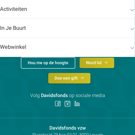
Activiteiten
In Je Buurt
Webwinkel
Hou me op de hoogte
Word lid
Doe een gift
Volg
Davidsfonds
op sociale media
Volg
Volg
Volg
ons
ons
ons
op
op
op
Facebook
Instagram
LinkedIn
Contactpersoon:
Davidsfonds vzw
Adres:
Sluisstraat 79
bus 03.01, 3000
Leuven