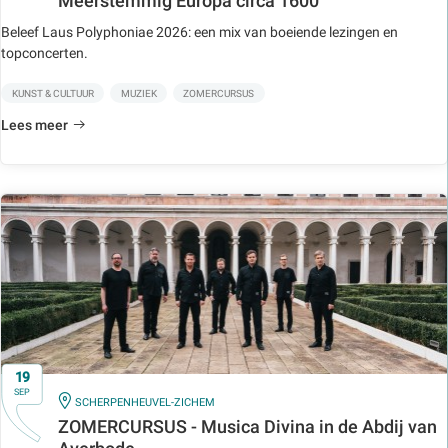
Meerstemmig Europa circa 1600
Beleef Laus Polyphoniae 2026: een mix van boeiende lezingen en
topconcerten.
KUNST & CULTUUR
MUZIEK
ZOMERCURSUS
Lees meer
19
SEP
IN
SCHERPENHEUVEL-ZICHEM
ZOMERCURSUS - Musica Divina in de Abdij van