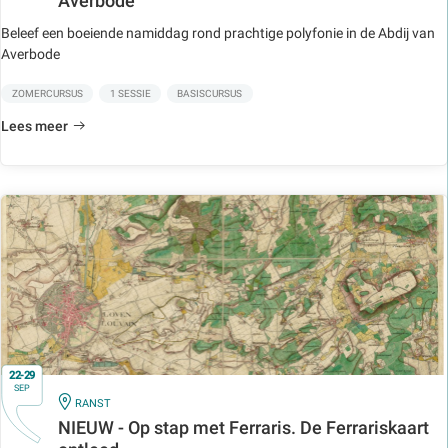
Averbode
Beleef een boeiende namiddag rond prachtige polyfonie in de Abdij van
Averbode
ZOMERCURSUS
1 SESSIE
BASISCURSUS
Lees meer
22-29
SEP
IN
RANST
NIEUW - Op stap met Ferraris. De Ferrariskaart