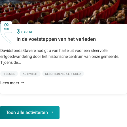
09
AUG
IN
GAVERE
In de voetstappen van het verleden
Davidsfonds Gavere nodigt u van harte uit voor een sfeervolle
erfgoedwandeling door het historische centrum van onze gemeente.
Tijdens de...
1 SESSIE
ACTIVITEIT
GESCHIEDENIS & ERFGOED
Lees meer
Toon alle activiteiten