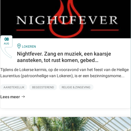
08
AUG
IN
LOKEREN
Nightfever. Zang en muziek, een kaarsje
aansteken, tot rust komen, gebed…
Tijdens de Lokerse kermis, op de vooravond van het feest van de Heilige
Laurentius (patroonheilige van Lokeren), is er een bezinningsmome...
AANSTEKELIJK
BEGEESTEREND
RELIGIE & ZINGEVING
Lees meer