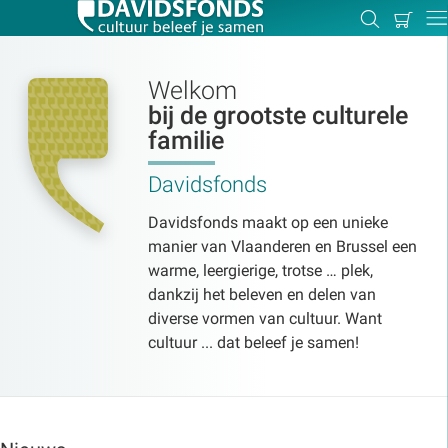
Mijn
Zoeken
Betal
Dir
winkel
Welkom
bij de grootste culturele
familie
Zoek:
Davidsfonds
Zoeken
Davidsfonds maakt op een unieke
manier van Vlaanderen en Brussel een
warme, leergierige, trotse … plek,
dankzij het beleven en delen van
diverse vormen van cultuur. Want
cultuur ... dat beleef je samen!