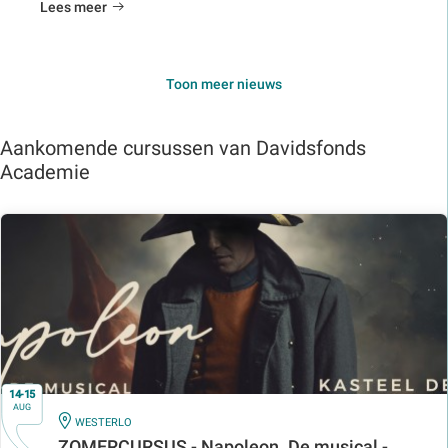
Lees meer
Toon meer nieuws
Aankomende cursussen van Davidsfonds
Academie
14-15
AUG
IN
WESTERLO
ZOMERCURSUS - Napoleon. De musical -