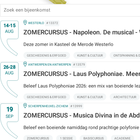
IN
Op
WESTERLO
# 13372
14-15
ZOMERCURSUS - Napoleon. De musical
AUG
Deze zomer in Kasteel de Merode Westerlo
GESCHIEDENIS & ERFGOED
KUNST & CULTUUR
ONTSPANNING & 
IN
Op
ANTWERPEN EN ANTWERPEN
# 13579
26-28
ZOMERCURSUS - Laus Polyphoniae. Meer
AUG
Beleef Laus Polyphoniae 2026: een mix van boeiende le
GESCHIEDENIS & ERFGOED
KUNST & CULTUUR
ARCHITECTUUR
IN
Op
SCHERPENHEUVEL-ZICHEM
# 13999
19
ZOMERCURSUS - Musica Divina in de Abdi
SEP
Beleef een boeiende namiddag rond prachtige polyfonie 
ZOMERCURSUS
1 SESSIE
BASISCURSUS
ACADEMIE