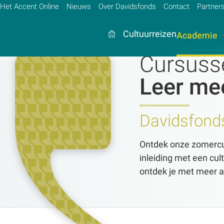
Het Accent Online
Nieuws
Over Davidsfonds
Contact
Partner
Cultuurreizen
Academie
Cursuss
Leer mee
Zoek:
Zoeken
Davidsfon
Ontdek onze zomercu
inleiding met een cult
ontdek je met meer a