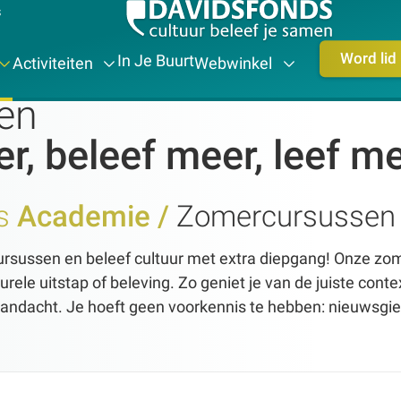
s
Word lid
In Je Buurt
Activiteiten
Webwinkel
en
r, beleef meer, leef m
ds
Academie /
Zomercursussen
rsussen en beleef cultuur met extra diepgang! Onze z
urele uitstap of beleving. Zo geniet je van de juiste conte
andacht. Je hoeft geen voorkennis te hebben: nieuwsgier