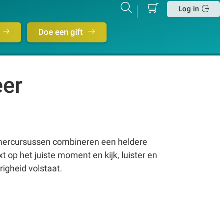
Mijn
Zoeken
Betalen
Log in
winkelmand
Sluit
Doe een gift
eer
omercursussen combineren een heldere
xt op het juiste moment en kijk, luister en
igheid volstaat.