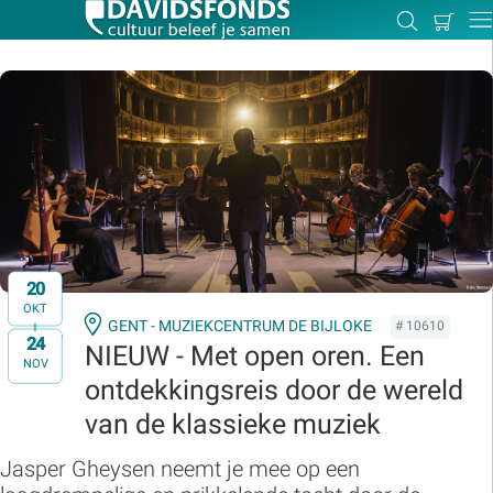
Mijn
Zoeken
Betal
Dir
winkel
Zoek:
Zoeken
20
OKT
GENT - MUZIEKCENTRUM DE BIJLOKE
# 10610
24
t/m
NIEUW - Met open oren. Een
NOV
ontdekkingsreis door de wereld
van de klassieke muziek
Jasper Gheysen neemt je mee op een