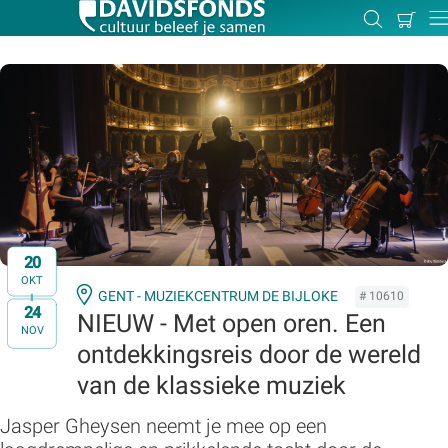
Mijn
Zoeken
Betal
Dir
winkel
Zoek:
Zoeken
20
OKT
GENT - MUZIEKCENTRUM DE BIJLOKE
# 10610
24
t/m
NIEUW - Met open oren. Een
NOV
ontdekkingsreis door de wereld
van de klassieke muziek
Jasper Gheysen neemt je mee op een