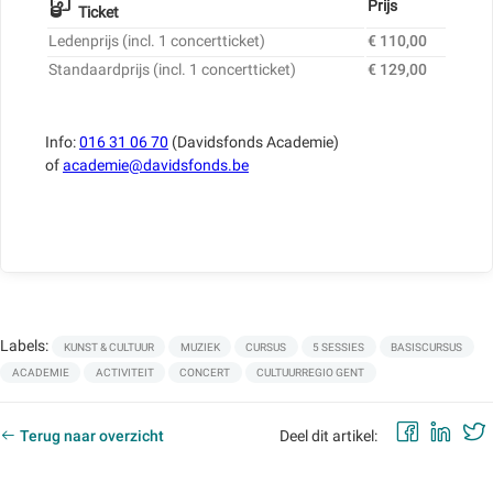
Prijs
Ticket
Ledenprijs (incl. 1 concertticket)
€ 110,00
Standaardprijs (incl. 1 concertticket)
€ 129,00
Info:
016 31 06 70
(Davidsfonds Academie)
of
academie@davidsfonds.be
Labels:
KUNST & CULTUUR
MUZIEK
CURSUS
5 SESSIES
BASISCURSUS
ACADEMIE
ACTIVITEIT
CONCERT
CULTUURREGIO GENT
Faceb
Lin
Terug naar overzicht
Deel dit artikel: