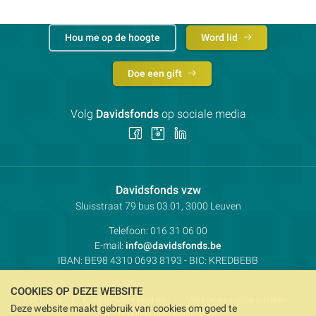
Hou me op de hoogte
Word lid
Doe een gift
Volg
Davidsfonds
op sociale media
Volg
Volg
Volg
ons
ons
ons
op
op
op
Facebook
Instagram
LinkedIn
Contactpersoon:
Davidsfonds vzw
Adres:
Sluisstraat 79
bus 03.01, 3000
Leuven
Telefoon:
016 31 06 00
E-mail:
info@davidsfonds.be
IBAN:
BE98 4310 0693 8193
- BIC:
KREDBEBB
COOKIES OP DEZE WEBSITE
Privacy
Koekjesvoorkeuren
Verkoopsvoorwaarden
Deze website maakt gebruik van cookies om goed te
Intellectueel eigendom