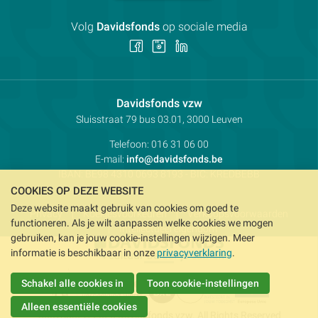
Volg
Davidsfonds
op sociale media
Volg
Volg
Volg
ons
ons
ons
op
op
op
Facebook
Instagram
LinkedIn
Contactpersoon:
Davidsfonds vzw
Adres:
Sluisstraat 79
bus 03.01, 3000
Leuven
Telefoon:
016 31 06 00
E-mail:
info@davidsfonds.be
IBAN:
BE98 4310 0693 8193
- BIC:
KREDBEBB
COOKIES OP DEZE WEBSITE
Deze website maakt gebruik van cookies om goed te
Privacy
Koekjesvoorkeuren
Verkoopsvoorwaarden
functioneren. Als je wilt aanpassen welke cookies we mogen
Intellectueel eigendom
gebruiken, kan je jouw cookie-instellingen wijzigen. Meer
informatie is beschikbaar in onze
privacyverklaring
.
Schakel alle cookies in
Toon cookie-instellingen
Alleen essentiële cookies
Copyright © 2026 Davidsfonds vzw. All Rights Reserved