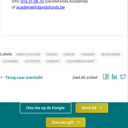
Info:
016 31 06 70
(Davidsfonds Academie)
of
academie@davidsfonds.be
Labels:
KUNST & CULTUUR
MUZIEK
CURSUS
5 SESSIES
BASISCURSUS
ACADEMIE
ACTIVITEIT
CONCERT
CULTUURREGIO GENT
Faceb
Lin
Terug naar overzicht
Deel dit artikel:
Hou me op de hoogte
Word lid
Doe een gift