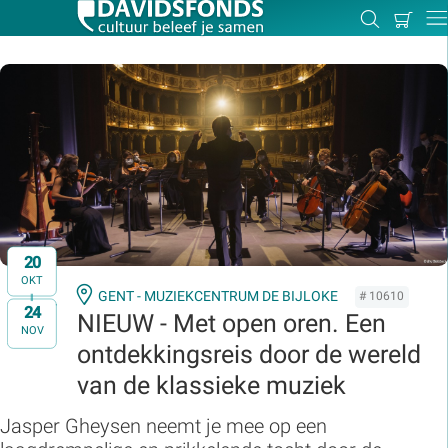
Mijn
Zoeken
Betal
Dir
winkel
Zoek:
Zoeken
20
OKT
GENT - MUZIEKCENTRUM DE BIJLOKE
# 10610
24
t/m
NIEUW - Met open oren. Een
NOV
ontdekkingsreis door de wereld
van de klassieke muziek
Jasper Gheysen neemt je mee op een