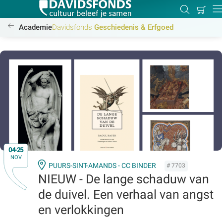
Mijn
Zoeken
Betal
Dir
winkel
/academie/geschiedenis-erfgoed/geschiedenis-erfgoed
Academie
Davidsfonds
Geschiedenis & Erfgoed
Zoek:
Zoeken
04-25
NOV
PUURS-SINT-AMANDS - CC BINDER
# 7703
NIEUW - De lange schaduw van
de duivel. Een verhaal van angst
en verlokkingen