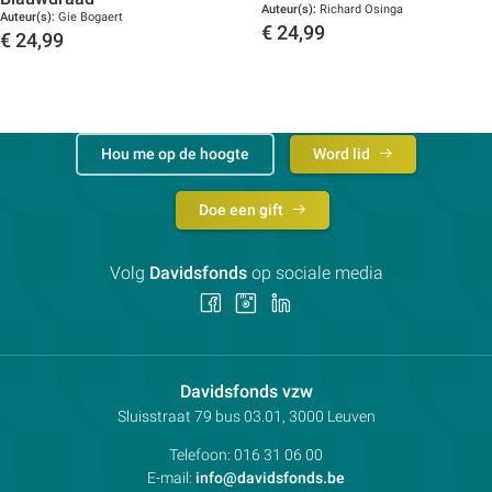
Auteur(s):
Richard Osinga
Auteur(s):
Gie Bogaert
€
24,99
€
24,99
Toon details
Toon details
Hou me op de hoogte
Word lid
Doe een gift
Volg
Davidsfonds
op sociale media
Volg
Volg
Volg
ons
ons
ons
op
op
op
Facebook
Instagram
LinkedIn
Contactpersoon:
Davidsfonds vzw
Adres:
Sluisstraat 79
bus 03.01, 3000
Leuven
Telefoon:
016 31 06 00
E-mail:
info@davidsfonds.be