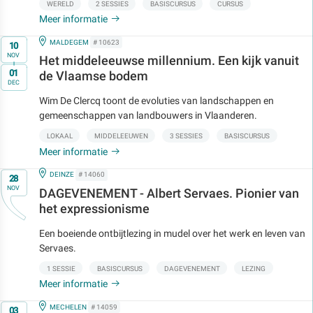
WERELD
2 SESSIES
BASISCURSUS
CURSUS
Meer informatie
Op
IN
MALDEGEM
# 10623
10
NOV
Het middeleeuwse millennium. Een kijk vanuit
t/m
01
de Vlaamse bodem
DEC
Wim De Clercq toont de evoluties van landschappen en
gemeenschappen van landbouwers in Vlaanderen.
LOKAAL
MIDDELEEUWEN
3 SESSIES
BASISCURSUS
Meer informatie
Op
IN
DEINZE
# 14060
28
NOV
DAGEVENEMENT - Albert Servaes. Pionier van
het expressionisme
Een boeiende ontbijtlezing in mudel over het werk en leven van
Servaes.
1 SESSIE
BASISCURSUS
DAGEVENEMENT
LEZING
Meer informatie
Op
IN
MECHELEN
# 14059
03