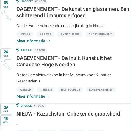
Op
IN
HASSELT
# 14058
08
OKT
DAGEVENEMENT - De kunst van glasramen. Een
schitterend Limburgs erfgoed
Geniet van een boeiende en leerrijke dag in Hasselt.
LOKAAL
1 SESSIE
BASISCURSUS
DAGEVENEMENT
Meer informatie
Op
IN
BRUSSEL
# 14053
24
OKT
DAGEVENEMENT - De Inuit. Kunst uit het
Canadese Hoge Noorden
Ontdek de nieuwe expo in het Museum voor Kunst en
Geschiedenis.
WERELD
1 SESSIE
BASISCURSUS
DAGEVENEMENT
Meer informatie
Op
IN
BRUGGE
# 13933
29
OKT
NIEUW - Kazachstan. Onbekende grootsheid
t/m
13
NOV
-