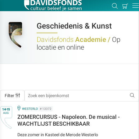
Mijn
Zoeken
Betal
Dir
winkel
Geschiedenis & Kunst
Davidsfonds
Academie /
Op
locatie en online
Zoek:
Zoeken
Filter
Op
IN
WESTERLO
# 13372
14-15
AUG
ZOMERCURSUS - Napoleon. De musical -
WACHTLIJST BESCHIKBAAR
Deze zomer in Kasteel de Merode Westerlo