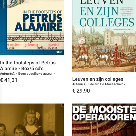
In the footsteps of Petrus
Alamire - Box/5 cd's
Auteur(s):
- Geen specifieke auteur -
Leuven en zijn colleges
€
41,31
Auteur(s):
Edward De Maesschalck
Toon details
€
29,90
Toon details