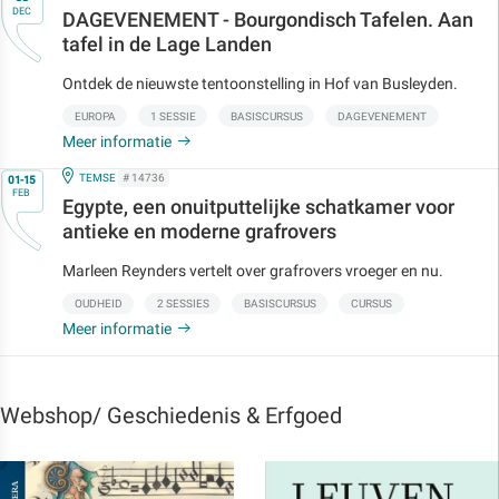
DEC
DAGEVENEMENT - Bourgondisch Tafelen. Aan
tafel in de Lage Landen
Ontdek de nieuwste tentoonstelling in Hof van Busleyden.
EUROPA
1 SESSIE
BASISCURSUS
DAGEVENEMENT
Meer informatie
Op
IN
TEMSE
# 14736
01-15
FEB
Egypte, een onuitputtelijke schatkamer voor
antieke en moderne grafrovers
Marleen Reynders vertelt over grafrovers vroeger en nu.
OUDHEID
2 SESSIES
BASISCURSUS
CURSUS
Meer informatie
Webshop/ Geschiedenis & Erfgoed