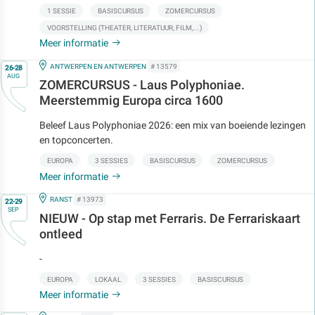
1 SESSIE
BASISCURSUS
ZOMERCURSUS
VOORSTELLING (THEATER, LITERATUUR, FILM,...)
Meer informatie
Op
IN
ANTWERPEN EN ANTWERPEN
# 13579
26-28
AUG
ZOMERCURSUS - Laus Polyphoniae.
Meerstemmig Europa circa 1600
Beleef Laus Polyphoniae 2026: een mix van boeiende lezingen
en topconcerten.
EUROPA
3 SESSIES
BASISCURSUS
ZOMERCURSUS
Meer informatie
Op
IN
RANST
# 13973
22-29
SEP
NIEUW - Op stap met Ferraris. De Ferrariskaart
ontleed
-
EUROPA
LOKAAL
3 SESSIES
BASISCURSUS
Meer informatie