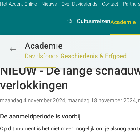
Het Accent Online
Nieuws
Over Davidsfonds
Contact
Partner
Cultuurreizen
Academie
Academie
/academie/geschiedenis-erfgoed/g
Zoek:
Davidsfonds
Geschiedenis & Erfgoed
NIEUW - De lange schaduw 
Zoeken
verlokkingen
maandag 4 november 2024, maandag 18 november 2024,
De aanmeldperiode is voorbij
Op dit moment is het niet meer mogelijk om je alsnog aan 