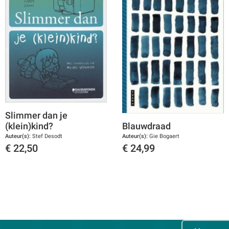
Slimmer dan je
(klein)kind?
Blauwdraad
Auteur(s):
Stef Desodt
Auteur(s):
Gie Bogaert
€
22,50
€
24,99
Toon details
Toon details