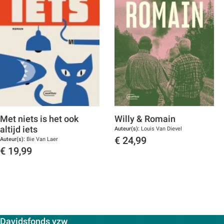
Met niets is het ook
Willy & Romain
altijd iets
Auteur(s):
Louis Van Dievel
€
24,99
Auteur(s):
Bie Van Laer
€
19,99
Toon details
Toon details
Contactpersoon:
Davidsfonds vzw