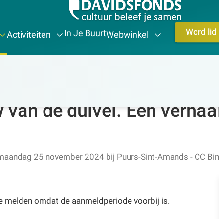
s
Word lid
In Je Buurt
Activiteiten
Webwinkel
eschiedenis-erfgoed
van de duivel. Een verhaa
 maandag 25 november 2024
bij
Puurs-Sint-Amands - CC Bi
te melden omdat de aanmeldperiode voorbij is.