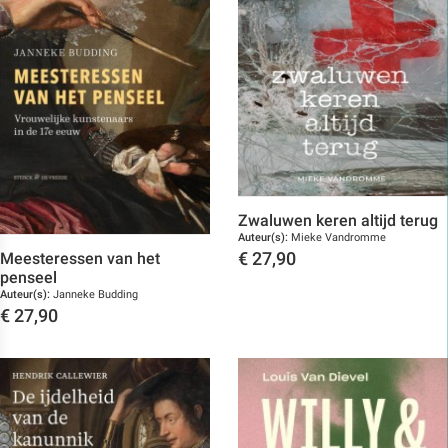
Zwaluwen keren altijd terug
Auteur(s):
Mieke Vandromme
Meesteressen van het
€
27,90
penseel
Toon details
Auteur(s):
Janneke Budding
€
27,90
Toon details