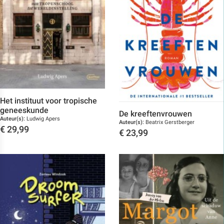
Het instituut voor tropische
geneeskunde
De kreeftenvrouwen
Auteur(s):
Ludwig Apers
Auteur(s):
Beatrix Gerstberger
€
29,99
€
23,99
Toon details
Toon details