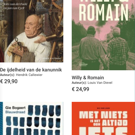
De ijdelheid van de kanunnik
Auteur(s):
Hendrik Callewier
Willy & Romain
€
29,90
Auteur(s):
Louis Van Dievel
€
24,99
Toon details
Toon details