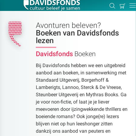
Mijn
Zoeken
Betal
Dir
winkel
Avonturen beleven?
Boeken van Davidsfonds
lezen
Zoek:
Davidsfonds
Boeken
Bij Davidsfonds hebben we een uitgebreid
Zoeken
aanbod aan boeken, in samenwerking met
Standaard Uitgeverij, Borgerhoff &
Lamberigts, Lannoo, Sterck & De Vreese,
Steunbeer Uitgeverij en Mythras Books. Ga
je voor non-fictie, of laat je je liever
meevoeren door ijzingwekkende thrillers en
boeiende romans? Ook jonge(re) lezers
blijven niet op hun leeshonger zitten
dankzij ons aanbod van peuters en