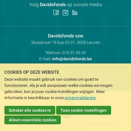
Volg
Davidsfonds
op sociale media
Volg
Volg
Volg
ons
ons
ons
op
op
op
Facebook
Instagram
LinkedIn
Contactpersoon:
Davidsfonds vzw
Adres:
Sluisstraat 79
bus 03.01, 3000
Leuven
Telefoon:
016 31 06 00
E-mail:
info@davidsfonds.be
IBAN:
BE98 4310 0693 8193
- BIC:
KREDBEBB
COOKIES OP DEZE WEBSITE
Deze website maakt gebruik van cookies om goed te
Privacy
Koekjesvoorkeuren
Verkoopsvoorwaarden
functioneren. Als je wilt aanpassen welke cookies we mogen
Intellectueel eigendom
gebruiken, kan je jouw cookie-instellingen wijzigen. Meer
informatie is beschikbaar in onze
privacyverklaring
.
Schakel alle cookies in
Toon cookie-instellingen
Alleen essentiële cookies
Copyright © 2026 Davidsfonds vzw. All Rights Reserved
Powered by
Procurios