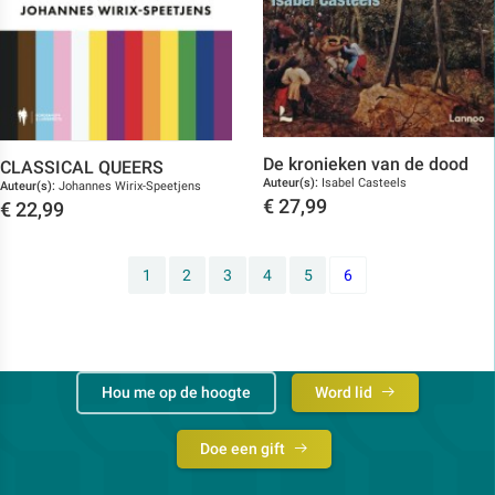
De kronieken van de dood
CLASSICAL QUEERS
Auteur(s):
Isabel Casteels
Auteur(s):
Johannes Wirix-Speetjens
€
27,99
€
22,99
Toon details
Toon details
1
2
3
4
5
6
Hou me op de hoogte
Word lid
Doe een gift