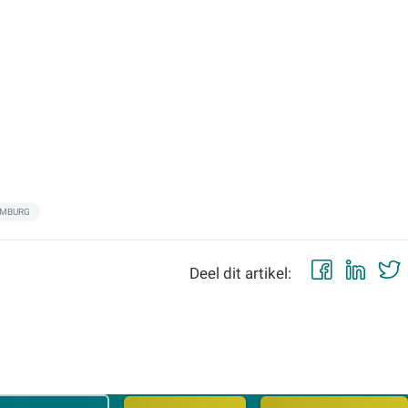
IMBURG
Faceb
Lin
Deel dit artikel: