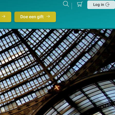
Mijn
Zoeken
Betalen
Log in
winkelmand
Sluit
Doe een gift