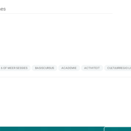
aes
6 OF MEER SESSIES
BASISCURSUS
ACADEMIE
ACTIVITEIT
CULTUURREGIO L