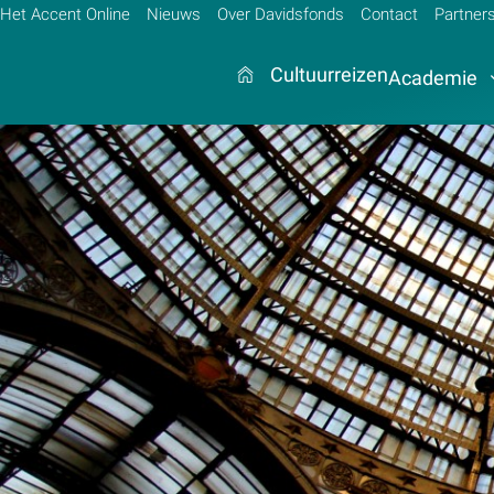
Het Accent Online
Nieuws
Over Davidsfonds
Contact
Partner
Cultuurreizen
Academie
Zoek:
Zoeken