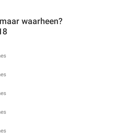
 maar waarheen?
18
aes
aes
aes
aes
aes