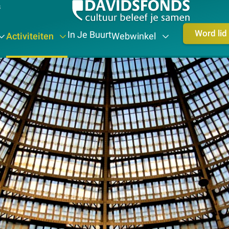
s
Word lid
In Je Buurt
Activiteiten
Webwinkel