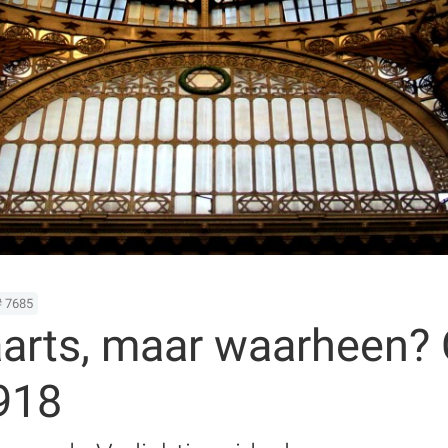
# 7685
arts, maar waarheen? 
918