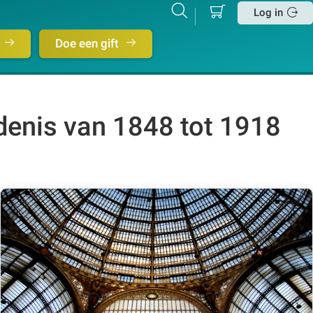
Mijn
Zoeken
Betalen
Log in
winkelmand
Sluit
Doe een gift
enis van 1848 tot 1918