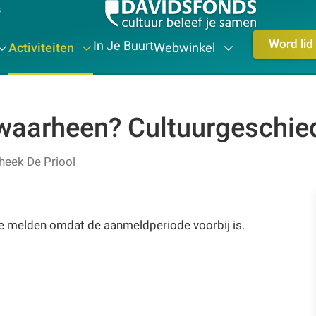
s
Word lid
In Je Buurt
Activiteiten
Webwinkel
waarheen? Cultuurgeschied
theek De Priool
te melden omdat de aanmeldperiode voorbij is.