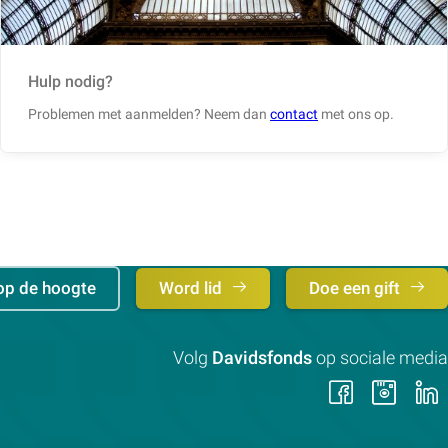
Hulp nodig?
Problemen met aanmelden? Neem dan
contact
met ons op.
op de hoogte
Word lid
Doe een gift
Volg
Davidsfonds
op sociale media
Volg
Vol
ons
on
op
op