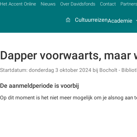
Het Accent Online
Nieuws
Over Davidsfonds
Contact
Partner
Cultuurreizen
Academie
Zoek:
Dapper voorwaarts, maar 
Zoeken
Startdatum: donderdag 3 oktober 2024
bij
Bocholt - Biblio
De aanmeldperiode is voorbij
Op dit moment is het niet meer mogelijk om je alsnog aan 