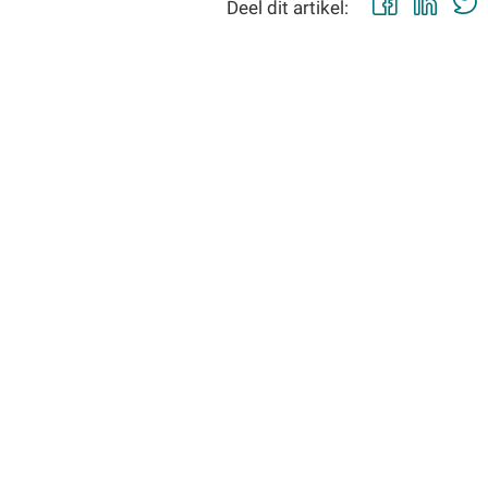
Faceb
Lin
Deel dit artikel: