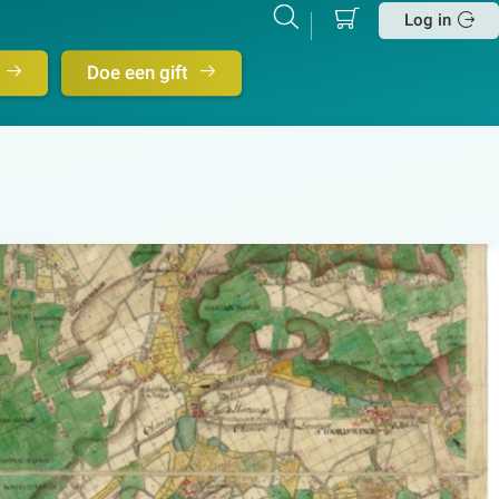
Mijn
Zoeken
Betalen
Log in
winkelmand
Sluit
Doe een gift