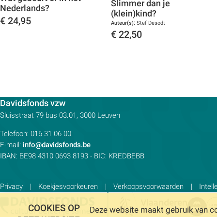
Slimmer dan je
Nederlands?
(klein)kind?
€
24,95
Auteur(s):
Stef Desodt
€
22,50
Toon details
Toon details
Contactpersoon:
Davidsfonds vzw
Adres:
Sluisstraat 79
bus 03.01, 3000
Leuven
Telefoon:
016 31 06 00
E-mail:
info@davidsfonds.be
IBAN:
BE98 4310 0693 8193
- BIC:
KREDBEBB
Privacy
Koekjesvoorkeuren
Verkoopsvoorwaarden
Intel
COOKIES OP
Deze website maakt gebruik van coo