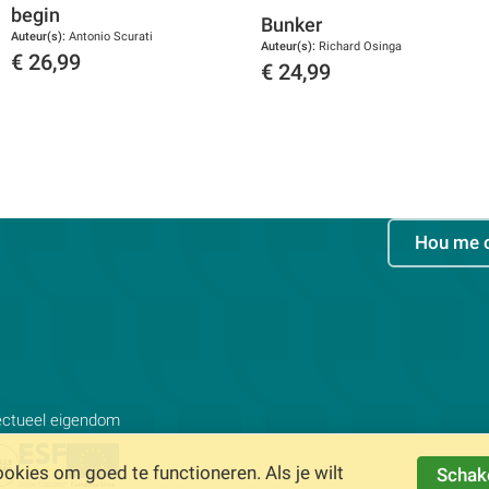
begin
Bunker
Auteur(s):
Antonio Scurati
Auteur(s):
Richard Osinga
€
26,99
€
24,99
Toon details
Toon details
Hou me 
lectueel eigendom
kies om goed te functioneren. Als je wilt
Schake