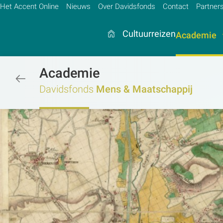
Het Accent Online
Nieuws
Over Davidsfonds
Contact
Partner
Cultuurreizen
Academie
Academie
/academie/mens-maatschappij/me
Zoek:
Davidsfonds
Mens & Maatschappij
Zoeken