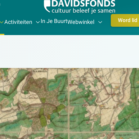
s
Word lid
In Je Buurt
Activiteiten
Webwinkel
ns-maatschappij