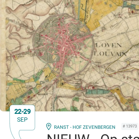
22-29
SEP
# 13973
RANST - HOF ZEVENBERGEN