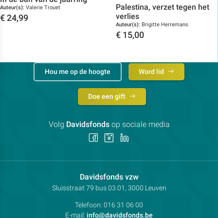
Palestina, verzet tegen het
Auteur(s):
Valerie Trouet
verlies
€
24,99
Auteur(s):
Brigitte Herremans
Toon details
€
15,00
Toon details
Hou me op de hoogte
Word lid
Doe een gift
Volg
Davidsfonds
op sociale media
Volg
Volg
Volg
ons
ons
ons
op
op
op
Facebook
Instagram
LinkedIn
Contactpersoon:
Davidsfonds vzw
Adres:
Sluisstraat 79
bus 03.01, 3000
Leuven
Telefoon:
016 31 06 00
E-mail:
info@davidsfonds.be