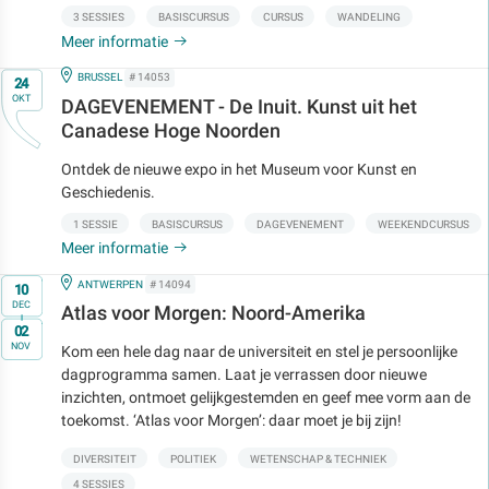
3 SESSIES
BASISCURSUS
CURSUS
WANDELING
Meer informatie
Op
IN
BRUSSEL
# 14053
24
OKT
DAGEVENEMENT - De Inuit. Kunst uit het
Canadese Hoge Noorden
Ontdek de nieuwe expo in het Museum voor Kunst en
Geschiedenis.
1 SESSIE
BASISCURSUS
DAGEVENEMENT
WEEKENDCURSUS
Meer informatie
Op
IN
ANTWERPEN
# 14094
10
DEC
Atlas voor Morgen: Noord-Amerika
t/m
02
NOV
Kom een hele dag naar de universiteit en stel je persoonlijke
dagprogramma samen. Laat je verrassen door nieuwe
inzichten, ontmoet gelijkgestemden en geef mee vorm aan de
toekomst. ‘Atlas voor Morgen’: daar moet je bij zijn!
DIVERSITEIT
POLITIEK
WETENSCHAP & TECHNIEK
4 SESSIES