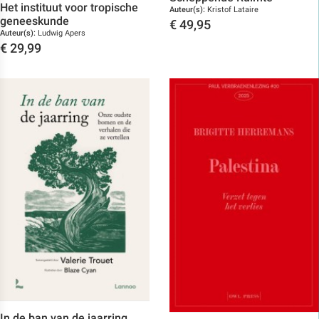
Het instituut voor tropische
Auteur(s):
Kristof Lataire
geneeskunde
€
49,95
Auteur(s):
Ludwig Apers
Toon details
€
29,99
Toon details
In de ban van de jaarring