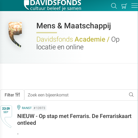
Mijn
Zoeken
Betal
Dir
winkel
Mens & Maatschappij
Davidsfonds
Academie /
Op
locatie en online
Zoek:
Zoeken
Filter
Op
IN
RANST
# 13973
22-29
SEP
NIEUW - Op stap met Ferraris. De Ferrariskaart
ontleed
-