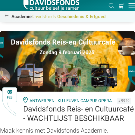
Mijn
Zoeken
Betal
Dir
winkel
/academie/geschiedenis-erfgoed/geschiedenis-erfgoed
Academie
Davidsfonds
Geschiedenis & Erfgoed
Zoek:
Zoeken
09
FEB
ANTWERPEN - KU LEUVEN CAMPUS OPERA
# 9940
Davidsfonds Reis- en Cultuurcafé
- WACHTLIJST BESCHIKBAAR
Maak kennis met Davidsfonds Academie,