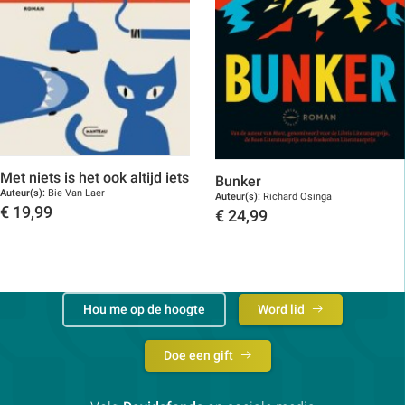
Met niets is het ook altijd iets
Bunker
Auteur(s):
Bie Van Laer
Auteur(s):
Richard Osinga
€
19,99
€
24,99
Toon details
Toon details
Hou me op de hoogte
Word lid
Doe een gift