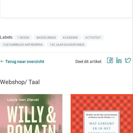
Labels:
1 SESSIE
BASISCURSUS
ACADEMIE
ACTIVITEIT
CULTUURREGIO ANTWERPEN
150 JAAR DAVIDSFONDS
Faceb
Lin
Terug naar overzicht
Deel dit artikel:
Webshop/ Taal