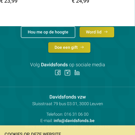
€
23,99
€
24,99
Toon details
Toon details
Hou me op de hoogte
Word lid
Doe een gift
Volg
Davidsfonds
op sociale media
Volg
Volg
Volg
ons
ons
ons
op
op
op
Facebook
Instagram
LinkedIn
Contactpersoon:
Davidsfonds vzw
Adres:
Sluisstraat 79
bus 03.01, 3000
Leuven
Telefoon:
016 31 06 00
E-mail:
info@davidsfonds.be
IBAN:
BE98 4310 0693 8193
- BIC:
KREDBEBB
COOKIES OP DEZE WEBSITE