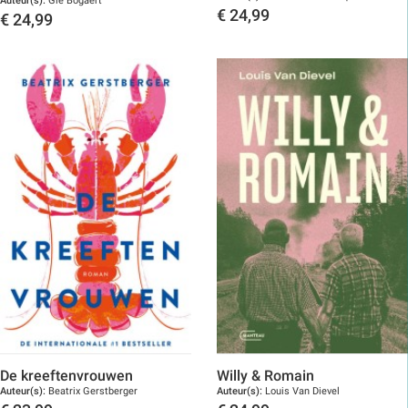
Auteur(s):
Gie Bogaert
€
24,99
€
24,99
Toon details
Toon details
De kreeftenvrouwen
Willy & Romain
Auteur(s):
Beatrix Gerstberger
Auteur(s):
Louis Van Dievel