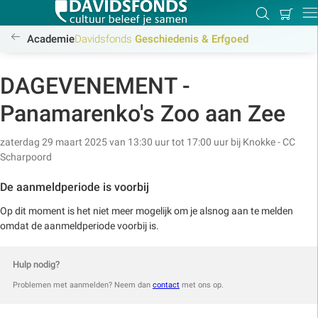
Mijn
Zoeken
Betal
Dir
winkel
/academie/geschiedenis-erfgoed/geschiedenis-erfgoed
Academie
Davidsfonds
Geschiedenis & Erfgoed
DAGEVENEMENT -
Zoek:
Panamarenko's Zoo aan Zee
zaterdag 29 maart 2025 van 13:30 uur tot 17:00 uur
bij
Knokke - CC
Zoeken
Scharpoord
De aanmeldperiode is voorbij
Op dit moment is het niet meer mogelijk om je alsnog aan te melden
omdat de aanmeldperiode voorbij is.
Hulp nodig?
Problemen met aanmelden? Neem dan
contact
met ons op.