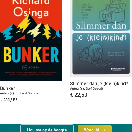
Slimmer dan je (klein)kind?
Bunker
Auteur(s):
Stef Desodt
Auteur(s):
Richard Osinga
€
22,50
€
24,99
Toon details
Toon details
Hou me op de hoogte
Word lid