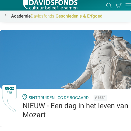
Mijn
Zoeken
Betal
Dir
winkel
/academie/geschiedenis-erfgoed/geschiedenis-erfgoed
Academie
Davidsfonds
Geschiedenis & Erfgoed
Zoek:
Zoeken
08-22
FEB
SINT-TRUIDEN - CC DE BOGAARD
# 6331
NIEUW - Een dag in het leven van
Mozart
-