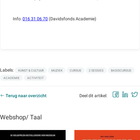
Info:
016 31 06 70
(Davidsfonds Academie)
Labels:
KUNST & CULTUUR
MUZIEK
CURSUS
2 SESSIES
BASISCURSUS
ACADEMIE
ACTIVITEIT
Faceb
Lin
Terug naar overzicht
Deel dit artikel:
Webshop/ Taal