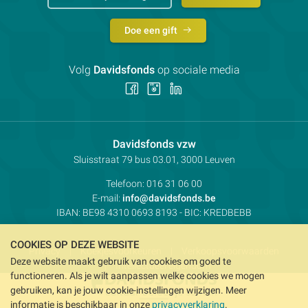
Doe een gift
Volg
Davidsfonds
op sociale media
Volg
Volg
Volg
ons
ons
ons
op
op
op
Facebook
Instagram
LinkedIn
Contactpersoon:
Davidsfonds vzw
Adres:
Sluisstraat 79
bus 03.01, 3000
Leuven
Telefoon:
016 31 06 00
E-mail:
info@davidsfonds.be
IBAN:
BE98 4310 0693 8193
- BIC:
KREDBEBB
COOKIES OP DEZE WEBSITE
Privacy
Koekjesvoorkeuren
Verkoopsvoorwaarden
Deze website maakt gebruik van cookies om goed te
Intellectueel eigendom
functioneren. Als je wilt aanpassen welke cookies we mogen
gebruiken, kan je jouw cookie-instellingen wijzigen. Meer
informatie is beschikbaar in onze
privacyverklaring
.