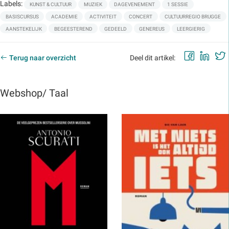
Labels:
KUNST & CULTUUR
MUZIEK
DAGEVENEMENT
1 SESSIE
BASISCURSUS
ACADEMIE
ACTIVITEIT
CONCERT
CULTUURREGIO BRUGGE
AANSTEKELIJK
BEGEESTEREND
GEDEELD
GENEREUS
LEERGIERIG
Faceb
Lin
Terug naar overzicht
Deel dit artikel:
Webshop/ Taal