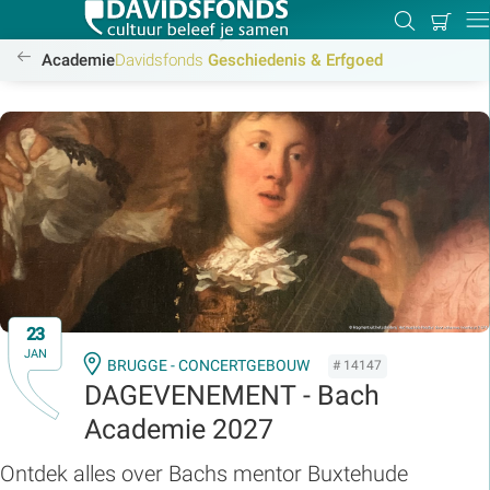
Mijn
Zoeken
Betal
Dir
winkel
/academie/geschiedenis-erfgoed/geschiedenis-erfgoed
Academie
Davidsfonds
Geschiedenis & Erfgoed
Zoek:
Zoeken
23
JAN
BRUGGE - CONCERTGEBOUW
# 14147
DAGEVENEMENT - Bach
Academie 2027
Ontdek alles over Bachs mentor Buxtehude