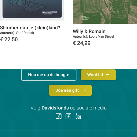
Slimmer dan je (klein)kind?
Willy & Romain
Auteur(s):
Stef Desodt
Auteur(s):
Louis Van Dievel
€
22,50
€
24,99
Toon details
Toon details
Hou me op de hoogte
Word lid
Doe een gift
Volg
Davidsfonds
op sociale media
Volg
Volg
Volg
ons
ons
ons
op
op
op
Facebook
Instagram
LinkedIn