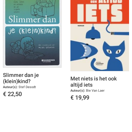
Slimmer dan je
Met niets is het ook
(klein)kind?
altijd iets
Auteur(s):
Stef Desodt
Auteur(s):
Bie Van Laer
€
22,50
€
19,99
Toon details
Toon details