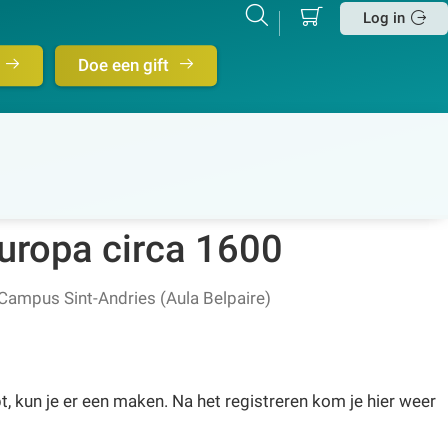
Mijn
Zoeken
Betalen
Log in
winkelmand
Sluit
Doe een gift
ropa circa 1600
ampus Sint-Andries (Aula Belpaire)
, kun je er een maken. Na het registreren kom je hier weer