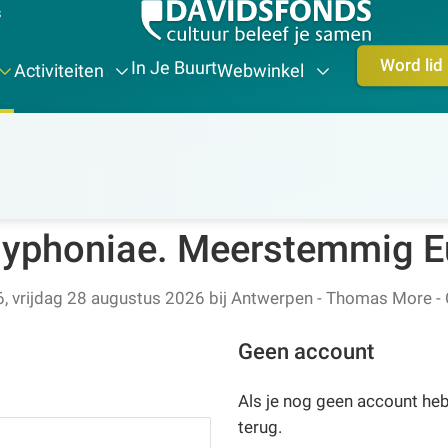
s
Word lid
In Je Buurt
Activiteiten
Webwinkel
eschiedenis-erfgoed
phoniae. Meerstemmig Eu
 vrijdag 28 augustus 2026
bij
Antwerpen - Thomas More - C
Geen account
Als je nog geen account hebt
terug.