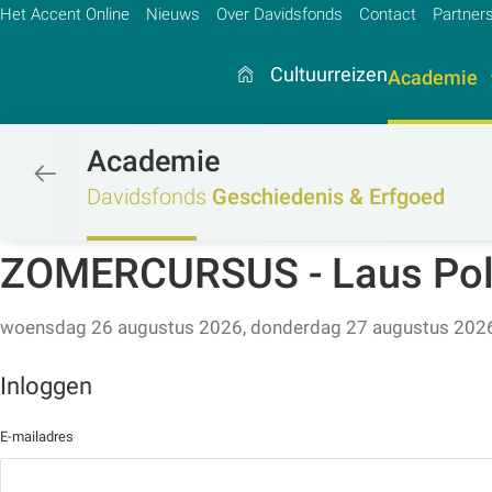
Het Accent Online
Nieuws
Over Davidsfonds
Contact
Partner
Cultuurreizen
Academie
Academie
/academie/geschiedenis-erfgoed/g
Zoek:
Davidsfonds
Geschiedenis & Erfgoed
Zoeken
ZOMERCURSUS - Laus Poly
woensdag 26 augustus 2026, donderdag 27 augustus 2026,
Inloggen met je account
Inloggen
E-mailadres