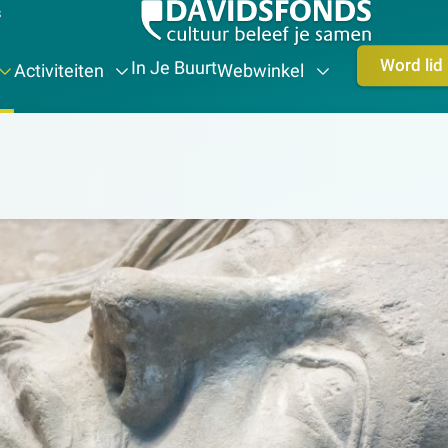
s
Word lid
In Je Buurt
Activiteiten
Webwinkel
eschiedenis-erfgoed