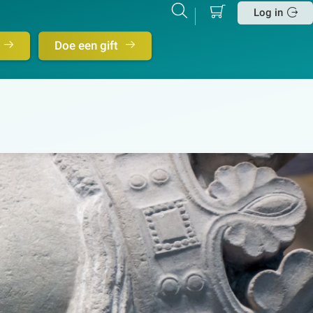
Mijn
Zoeken
Betalen
Log in
winkelmand
Sluit
Doe een gift