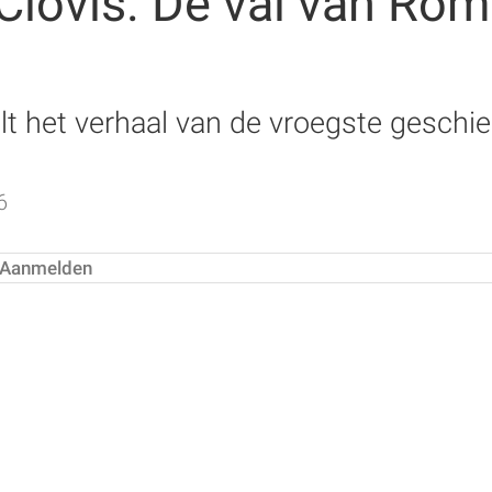
Clovis. De val van Ro
lt het verhaal van de vroegste geschi
6
Aanmelden