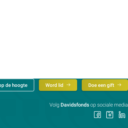
op de hoogte
Word lid
Doe een gift
Volg
Davidsfonds
op sociale media
Volg
Vol
ons
on