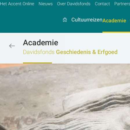
Het Accent Online
Nieuws
Over Davidsfonds
Contact
Partner
Cultuurreizen
Academie
Academie
/academie/geschiedenis-erfgoed/g
Zoek:
Davidsfonds
Geschiedenis & Erfgoed
Zoeken