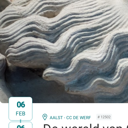
06
FEB
# 12502
AALST - CC DE WERF