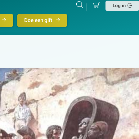
Mijn
Zoeken
Betalen
Log in
winkelmand
Sluit
Doe een gift