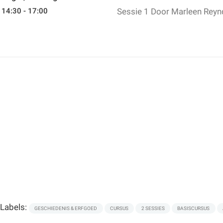
14:30 - 17:00
Sessie 1
Door Marleen Reyn
Labels:
GESCHIEDENIS & ERFGOED
CURSUS
2 SESSIES
BASISCURSUS