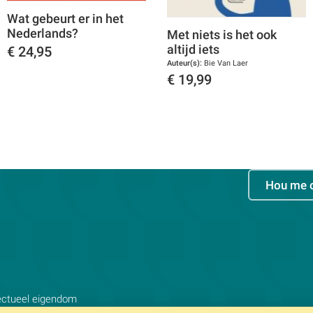
Wat gebeurt er in het
Nederlands?
Met niets is het ook
altijd iets
€
24,95
Auteur(s):
Bie Van Laer
Toon details
€
19,99
Toon details
Hou me 
lectueel eigendom