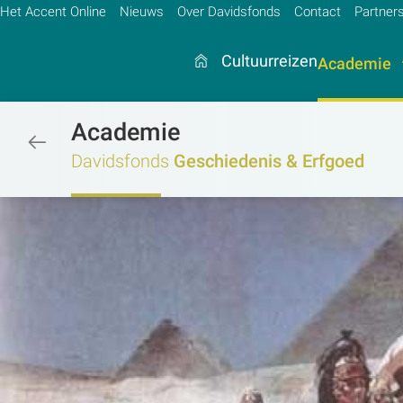
Het Accent Online
Nieuws
Over Davidsfonds
Contact
Partner
Cultuurreizen
Academie
Academie
/academie/geschiedenis-erfgoed/g
Zoek:
Davidsfonds
Geschiedenis & Erfgoed
Zoeken