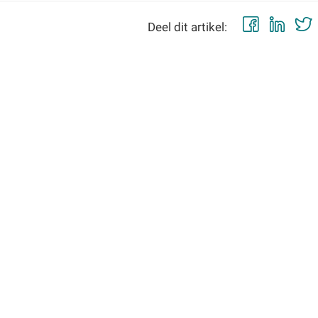
Faceb
Lin
Deel dit artikel: