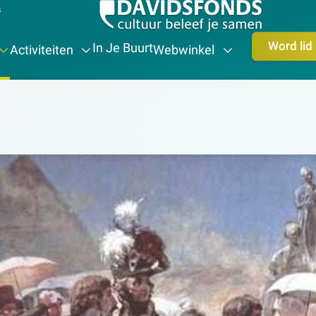
s
Word lid
In Je Buurt
Activiteiten
Webwinkel
eschiedenis-erfgoed