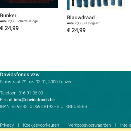
Bunker
Blauwdraad
Auteur(s):
Richard Osinga
Auteur(s):
Gie Bogaert
€
24,99
€
24,99
Toon details
Toon details
Contactpersoon:
Davidsfonds vzw
Adres:
Sluisstraat 79
bus 03.01, 3000
Leuven
Telefoon:
016 31 06 00
E-mail:
info@davidsfonds.be
IBAN:
BE98 4310 0693 8193
- BIC:
KREDBEBB
Privacy
Koekjesvoorkeuren
Verkoopsvoorwaarden
Intel