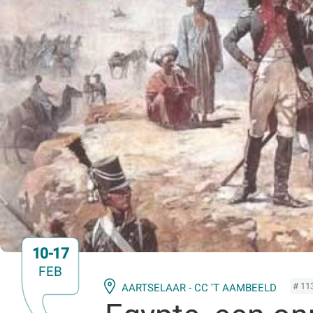
10-17
FEB
# 11
AARTSELAAR - CC 'T AAMBEELD