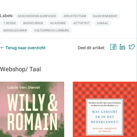
Labels:
GESCHIEDENIS & ERFGOED
ARCHITECTUUR
DAGEVENEMENT
1 SESSIE
BASISCURSUS
ACADEMIE
ACTIVITEIT
LOKAAL
MIDDELEEUWEN
CULTUURREGIO LIMBURG
Faceb
Lin
Terug naar overzicht
Deel dit artikel:
Webshop/ Taal