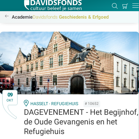
Mijn
Zoeken
Betal
Dir
winkel
/academie/geschiedenis-erfgoed/geschiedenis-erfgoed
Academie
Davidsfonds
Geschiedenis & Erfgoed
Zoek:
Zoeken
09
OKT
HASSELT - REFUGIEHUIS
# 10652
DAGEVENEMENT - Het Begijnhof,
de Oude Gevangenis en het
Refugiehuis