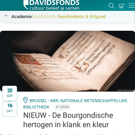
Mijn
Zoeken
Betal
Dir
winkel
/academie/geschiedenis-erfgoed/geschiedenis-erfgoed
Academie
Davidsfonds
Geschiedenis & Erfgoed
Zoek:
Zoeken
25
SEP
BRUSSEL - KBR, NATIONALE WETENSCHAPPELIJKE
16
t/m
BIBLIOTHEEK
# 10600
OKT
NIEUW - De Bourgondische
hertogen in klank en kleur