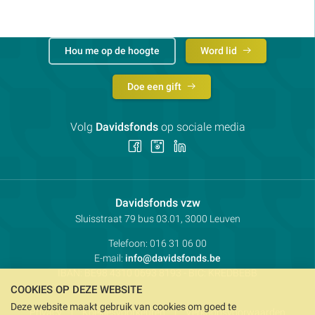
Hou me op de hoogte
Word lid
Doe een gift
Volg
Davidsfonds
op sociale media
Volg
Volg
Volg
ons
ons
ons
op
op
op
Facebook
Instagram
LinkedIn
Contactpersoon:
Davidsfonds vzw
Adres:
Sluisstraat 79
bus 03.01, 3000
Leuven
Telefoon:
016 31 06 00
E-mail:
info@davidsfonds.be
IBAN:
BE98 4310 0693 8193
- BIC:
KREDBEBB
COOKIES OP DEZE WEBSITE
Deze website maakt gebruik van cookies om goed te
Privacy
Koekjesvoorkeuren
Verkoopsvoorwaarden