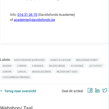
Info:
016 31 06 70
(Davidsfonds Academie)
of
academie@davidsfonds.be
Labels:
GESCHIEDENIS & ERFGOED
KUNST & CULTUUR
BEELDENDE KUNST
MUZIEK
CURSUS
4 SESSIES
BASISCURSUS
ACADEMIE
ACTIVITEIT
EUROPA
LOKAAL
MIDDELEEUWEN
BEZOEK MET GIDS
CULTUURREGIO BRUSSEL
Faceb
Lin
Terug naar overzicht
Deel dit artikel:
Webshop/ Taal