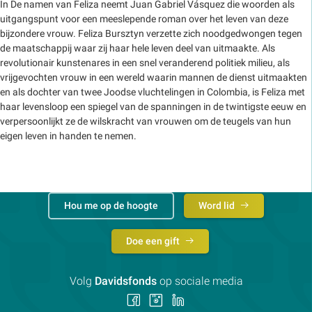
In De namen van Feliza neemt Juan Gabriel Vásquez die woorden als
uitgangspunt voor een meeslepende roman over het leven van deze
bijzondere vrouw. Feliza Bursztyn verzette zich noodgedwongen tegen
de maatschappij waar zij haar hele leven deel van uitmaakte. Als
revolutionair kunstenares in een snel veranderend politiek milieu, als
vrijgevochten vrouw in een wereld waarin mannen de dienst uitmaakten
en als dochter van twee Joodse vluchtelingen in Colombia, is Feliza met
haar levensloop een spiegel van de spanningen in de twintigste eeuw en
verpersoonlijkt ze de wilskracht van vrouwen om de teugels van hun
eigen leven in handen te nemen.
Hou me op de hoogte
Word lid
Doe een gift
Volg
Davidsfonds
op sociale media
Volg
Volg
Volg