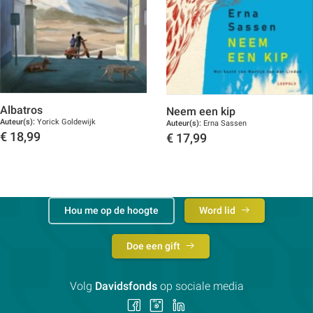
Albatros
Neem een kip
Auteur(s):
Yorick Goldewijk
Auteur(s):
Erna Sassen
€
18,99
€
17,99
Toon details
Toon details
Hou me op de hoogte
Word lid
Doe een gift
Volg
Davidsfonds
op sociale media
Volg
Volg
Volg