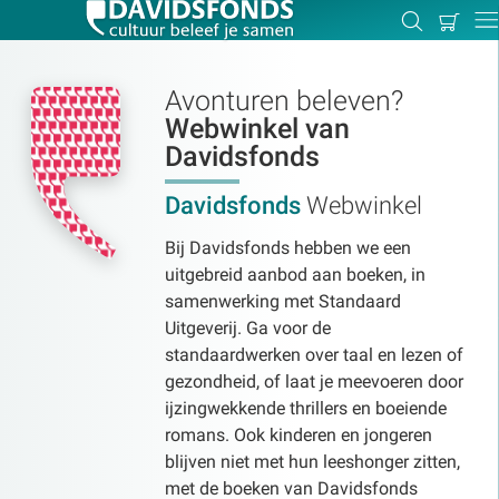
Mijn
Zoeken
Betal
Dir
winkel
Avonturen beleven?
Webwinkel van
Davidsfonds
Zoek:
Davidsfonds
Webwinkel
Zoeken
Bij Davidsfonds hebben we een
uitgebreid aanbod aan boeken, in
samenwerking met Standaard
Uitgeverij. Ga voor de
standaardwerken over taal en lezen of
gezondheid, of laat je meevoeren door
ijzingwekkende thrillers en boeiende
romans. Ook kinderen en jongeren
blijven niet met hun leeshonger zitten,
met de boeken van Davidsfonds