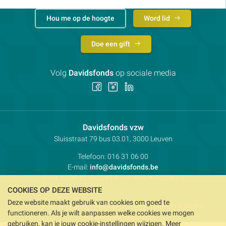
Hou me op de hoogte
Word lid
Doe een gift
Volg
Davidsfonds
op sociale media
Volg
Volg
Volg
ons
ons
ons
op
op
op
Facebook
Instagram
LinkedIn
Contactpersoon:
Davidsfonds vzw
Adres:
Sluisstraat 79
bus 03.01, 3000
Leuven
Telefoon:
016 31 06 00
E-mail:
info@davidsfonds.be
IBAN:
BE98 4310 0693 8193
- BIC:
KREDBEBB
COOKIES OP DEZE WEBSITE
Deze website maakt gebruik van cookies om goed te
Privacy
Koekjesvoorkeuren
Verkoopsvoorwaarden
functioneren. Als je wilt aanpassen welke cookies we mogen
Intellectueel eigendom
gebruiken, kan je jouw cookie-instellingen wijzigen. Meer