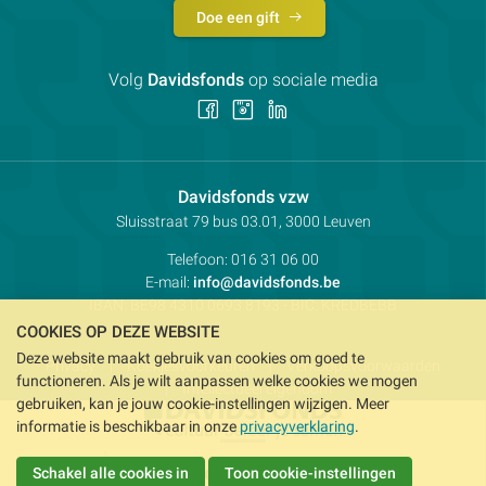
Doe een gift
Volg
Davidsfonds
op sociale media
Volg
Volg
Volg
ons
ons
ons
op
op
op
Facebook
Instagram
LinkedIn
Contactpersoon:
Davidsfonds vzw
Adres:
Sluisstraat 79
bus 03.01, 3000
Leuven
Telefoon:
016 31 06 00
E-mail:
info@davidsfonds.be
IBAN:
BE98 4310 0693 8193
- BIC:
KREDBEBB
COOKIES OP DEZE WEBSITE
Deze website maakt gebruik van cookies om goed te
Privacy
Koekjesvoorkeuren
Verkoopsvoorwaarden
functioneren. Als je wilt aanpassen welke cookies we mogen
Intellectueel eigendom
gebruiken, kan je jouw cookie-instellingen wijzigen. Meer
informatie is beschikbaar in onze
privacyverklaring
.
Schakel alle cookies in
Toon cookie-instellingen