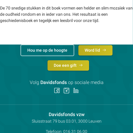
De 70 snedige stukken in dit boek vormen een helder en slim mozaïek van
de oudheid rondom en in ieder van ons. Het resultaat is een
geschiedenisboek en tegelijk een leesbril voor onze tijd.
Hou me op de hoogte
Word lid
Doe een gift
Volg
Davidsfonds
op sociale media
Volg
Volg
Volg
ons
ons
ons
op
op
op
Facebook
Instagram
LinkedIn
Contactpersoon:
Davidsfonds vzw
Adres:
Sluisstraat 79
bus 03.01, 3000
Leuven
Telefoon:
016 31 06 00