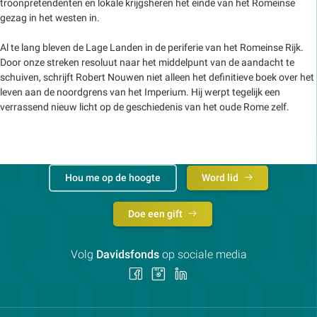
troonpretendenten en lokale krijgsheren het einde van het Romeinse
gezag in het westen in.
Al te lang bleven de Lage Landen in de periferie van het Romeinse Rijk.
Door onze streken resoluut naar het middelpunt van de aandacht te
schuiven, schrijft Robert Nouwen niet alleen het definitieve boek over het
leven aan de noordgrens van het Imperium. Hij werpt tegelijk een
verrassend nieuw licht op de geschiedenis van het oude Rome zelf.
Hou me op de hoogte
Word lid
Doe een gift
Volg
Davidsfonds
op sociale media
Volg
Volg
Volg
ons
ons
ons
op
op
op
Facebook
Instagram
LinkedIn