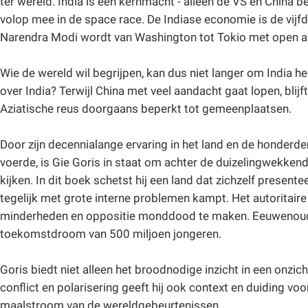
ter wereld. India is een kernmacht - alleen de VS en China 
volop mee in de space race. De Indiase economie is de vijfd
Narendra Modi wordt van Washington tot Tokio met open 
Wie de wereld wil begrijpen, kan dus niet langer om India h
over India? Terwijl China met veel aandacht gaat lopen, blij
Aziatische reus doorgaans beperkt tot gemeenplaatsen.
Door zijn decennialange ervaring in het land en de honderde
voerde, is Gie Goris in staat om achter de duizelingwekkende
kijken. In dit boek schetst hij een land dat zichzelf present
tegelijk met grote interne problemen kampt. Het autoritair
minderheden en oppositie monddood te maken. Eeuwenou
toekomstdroom van 500 miljoen jongeren.
Goris biedt niet alleen het broodnodige inzicht in een onzich
conflict en polarisering geeft hij ook context en duiding voo
maalstroom van de wereldgebeurtenissen.