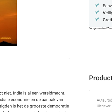
Eenv
Veili
Grati
*uitgezonderd Zom
Product
 niet. India is al een wereldmacht.
mondiale economie en de aanpak van
Auteur(s)
tigden is het de grootste democratie
Uitgeverij