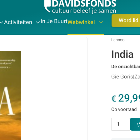
s
Word lid
In Je Buurt
Activiteiten
Webwinkel
Lannoo
India
De onzichtbar
Gie Goris
Za
29,9
€
Op voorraad