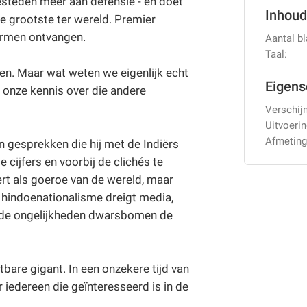
besteden meer aan defensie - en doet
Inhoud
e grootste ter wereld. Premier
armen ontvangen.
Aantal bl
Taal:
een. Maar wat weten we eigenlijk echt
Eigen
ft onze kennis over die andere
Verschij
Uitvoerin
Afmeting
n gesprekken die hij met de Indiërs
 cijfers en voorbij de clichés te
eert als goeroe van de wereld, maar
e hindoenationalisme dreigt media,
de ongelijkheden dwarsbomen de
tbare gigant. In een onzekere tijd van
r iedereen die geïnteresseerd is in de