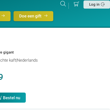
Mijn
Zoeken
Betalen
Log in
winkelmand
Sluit
Doe een gift
e gigant
chte kaft
Nederlands
9
Bestel nu