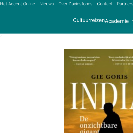
Het Accent Online
Nieuws
Over Davidsfonds
Contact
Partner
Cultuurreizen
Academie
Zoek:
Zoeken