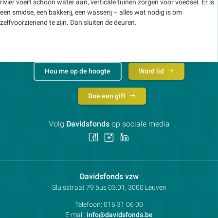
rivier voert schoon water aan, verticale tuinen zorgen voor voedsel. Er is
een smidse, een bakkerij, een wasserij – alles wat nodig is om
zelfvoorzienend te zijn. Dan sluiten de deuren.
Hou me op de hoogte
Word lid
Doe een gift
Volg
Davidsfonds
op sociale media
Volg
Volg
Volg
ons
ons
ons
op
op
op
Facebook
Instagram
LinkedIn
Contactpersoon:
Davidsfonds vzw
Adres:
Sluisstraat 79
bus 03.01, 3000
Leuven
Telefoon:
016 31 06 00
E-mail:
info@davidsfonds.be