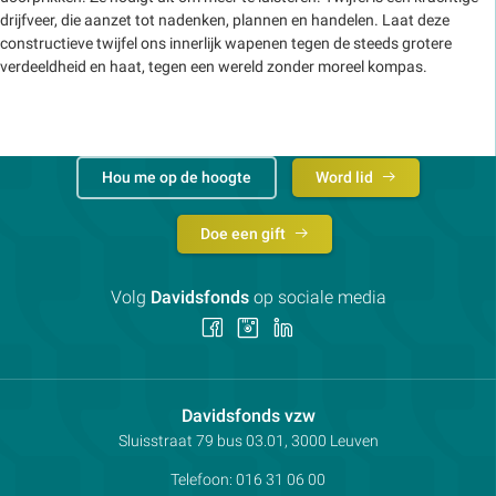
drijfveer, die aanzet tot nadenken, plannen en handelen. Laat deze
constructieve twijfel ons innerlijk wapenen tegen de steeds grotere
verdeeldheid en haat, tegen een wereld zonder moreel kompas.
Hou me op de hoogte
Word lid
Doe een gift
Volg
Davidsfonds
op sociale media
Volg
Volg
Volg
ons
ons
ons
op
op
op
Facebook
Instagram
LinkedIn
Contactpersoon:
Davidsfonds vzw
Adres:
Sluisstraat 79
bus 03.01, 3000
Leuven
Telefoon:
016 31 06 00