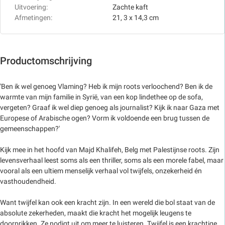
Uitvoering:
Zachte kaft
Afmetingen:
21, 3 x 14,3 cm
Productomschrijving
'Ben ik wel genoeg Vlaming? Heb ik mijn roots verloochend? Ben ik de
warmte van mijn familie in Syrië, van een kop lindethee op de sofa,
vergeten? Graaf ik wel diep genoeg als journalist? Kijk ik naar Gaza met
Europese of Arabische ogen? Vorm ik voldoende een brug tussen de
gemeenschappen?'
Kijk mee in het hoofd van Majd Khalifeh, Belg met Palestijnse roots. Zijn
levensverhaal leest soms als een thriller, soms als een morele fabel, maar
vooral als een ultiem menselijk verhaal vol twijfels, onzekerheid én
vasthoudendheid.
Want twijfel kan ook een kracht zijn. In een wereld die bol staat van de
absolute zekerheden, maakt die kracht het mogelijk leugens te
doorprikken. Ze nodigt uit om meer te luisteren. Twijfel is een krachtige