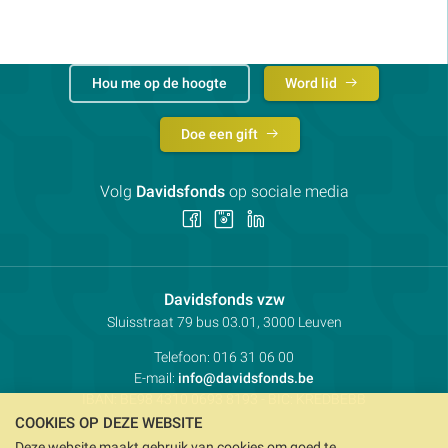
Hou me op de hoogte
Word lid
Doe een gift
Volg
Davidsfonds
op sociale media
Volg
Volg
Volg
ons
ons
ons
op
op
op
Facebook
Instagram
LinkedIn
Contactpersoon:
Davidsfonds vzw
Adres:
Sluisstraat 79
bus 03.01, 3000
Leuven
Telefoon:
016 31 06 00
E-mail:
info@davidsfonds.be
IBAN:
BE98 4310 0693 8193
- BIC:
KREDBEBB
COOKIES OP DEZE WEBSITE
Deze website maakt gebruik van cookies om goed te