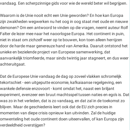
vandaag. Een scherpzinnige gids voor wie de wereld beter wil begrijpen.
Waarom is de Unie nooit echt een Unie geworden? En hoe kan Europa
zijn zwakheden wegwerken nu het oog in oog staat met oude en nieuwe
demonen? Om een antwoord te vinden op die vragen, neemt auteur Rolf
Falter de lezer mee naar het naoorlogse Europa. Het continent in puin,
niet in staat om zichzelf weer op te bouwen, kon toen alleen herrijzen
door de harde maar genereuze hand van Amerika. Daaruit ontstond het
unieke en bezielende project van Europese samenwerking, dat
aanvankelijk triomfeerde, maar sinds twintig jaar stagneert, en dus weer
achteruitgaat.
Dat de Europese Unie vandaag de dag op zoveel vlakken schromelijk
tekortschiet - een uitgeputte economie, kafkaiaanse regelgeving, een
wankele defensie enzovoort - komt omdat het, naast een briljant
experiment, evenzeer een bruut machtsspel tussen naties en ego's is. Dat
was zo in het verleden, dat is zo vandaag, en dat zal in de toekomst zo
blijven. Maar de geschiedenis leert ook dat de EU zich precies in
momenten van diepe crisis opnieuw kan uitvinden. Zal de huidige
omwenteling het oude continent doen uiteenvallen, of kan Europa zijn
verdeeldheid overstijgen?