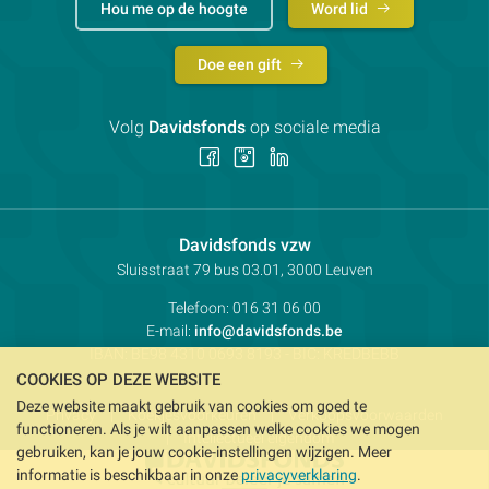
Hou me op de hoogte
Word lid
Doe een gift
Volg
Davidsfonds
op sociale media
Volg
Volg
Volg
ons
ons
ons
op
op
op
Facebook
Instagram
LinkedIn
Contactpersoon:
Davidsfonds vzw
Adres:
Sluisstraat 79
bus 03.01, 3000
Leuven
Telefoon:
016 31 06 00
E-mail:
info@davidsfonds.be
IBAN:
BE98 4310 0693 8193
- BIC:
KREDBEBB
COOKIES OP DEZE WEBSITE
Deze website maakt gebruik van cookies om goed te
Privacy
Koekjesvoorkeuren
Verkoopsvoorwaarden
functioneren. Als je wilt aanpassen welke cookies we mogen
Intellectueel eigendom
gebruiken, kan je jouw cookie-instellingen wijzigen. Meer
informatie is beschikbaar in onze
privacyverklaring
.