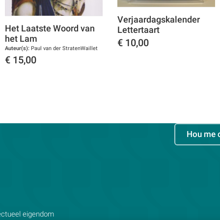
Verjaardagskalender
Het Laatste Woord van
Lettertaart
het Lam
€
10,00
Auteur(s):
Paul van der StratenWaillet
Toon details
€
15,00
Toon details
Hou me 
lectueel eigendom