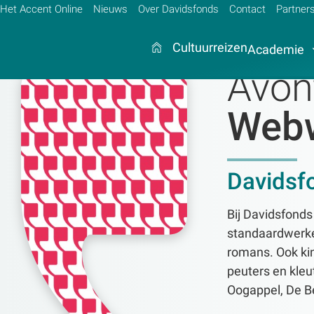
Het Accent Online
Nieuws
Over Davidsfonds
Contact
Partner
Cultuurreizen
Academie
Avon
Webw
Zoek:
Zoeken
Davidsf
Bij Davidsfond
standaardwerken
romans. Ook kin
peuters en kleu
Oogappel, De Be