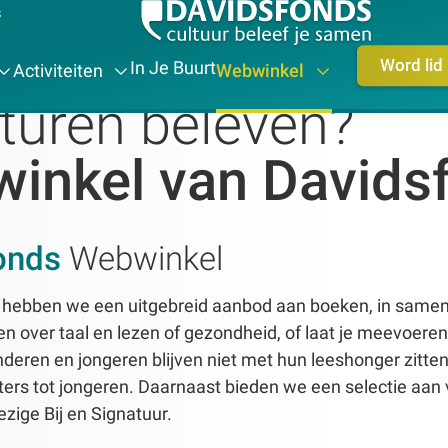
s
Word lid
In Je Buurt
Activiteiten
Webwinkel
turen beleven?
inkel van Davids
onds
Webwinkel
s hebben we een uitgebreid aanbod aan boeken, in samen
 over taal en lezen of gezondheid, of laat je meevoeren
deren en jongeren blijven niet met hun leeshonger zitte
ters tot jongeren. Daarnaast bieden we een selectie aa
zige Bij en Signatuur.