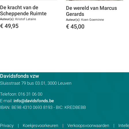
De kracht van de
De wereld van Marcus
Scheppende Ruimte
Gerards
Auteur(s):
Kristof Lataire
Auteur(s):
Koen Goeminne
€
49,95
€
45,00
Toon details
Toon details
Contactpersoon:
Davidsfonds vzw
Adres:
Sluisstraat 79
bus 03.01, 3000
Leuven
Telefoon:
016 31 06 00
E-mail:
info@davidsfonds.be
IBAN:
BE98 4310 0693 8193
- BIC:
KREDBEBB
Privacy
Koekjesvoorkeuren
Verkoopsvoorwaarden
Intel