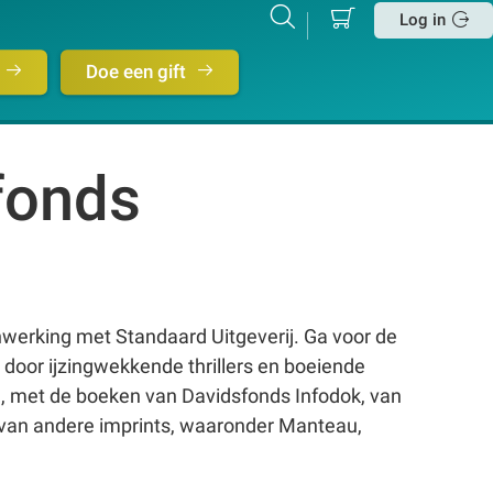
Mijn
Zoeken
Betalen
Log in
winkelmand
Sluit
Doe een gift
fonds
werking met Standaard Uitgeverij. Ga voor de
 door ijzingwekkende thrillers en boeiende
n, met de boeken van Davidsfonds Infodok, van
n van andere imprints, waaronder Manteau,