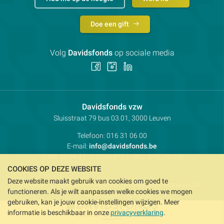
Doe een gift
Volg
Davidsfonds
op sociale media
Volg
Volg
Volg
ons
ons
ons
op
op
op
Facebook
Instagram
LinkedIn
Contactpersoon:
Davidsfonds vzw
Adres:
Sluisstraat 79
bus 03.01, 3000
Leuven
Telefoon:
016 31 06 00
E-mail:
info@davidsfonds.be
IBAN:
BE98 4310 0693 8193
- BIC:
KREDBEBB
COOKIES OP DEZE WEBSITE
Deze website maakt gebruik van cookies om goed te
Privacy
Koekjesvoorkeuren
Verkoopsvoorwaarden
functioneren. Als je wilt aanpassen welke cookies we mogen
Intellectueel eigendom
gebruiken, kan je jouw cookie-instellingen wijzigen. Meer
informatie is beschikbaar in onze
privacyverklaring
.