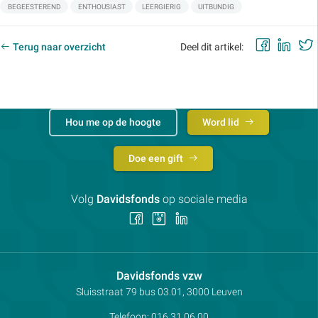
BEGEESTEREND
ENTHOUSIAST
LEERGIERIG
UITBUNDIG
Faceb
Lin
Terug naar overzicht
Deel dit artikel:
Hou me op de hoogte
Word lid
Doe een gift
Volg
Davidsfonds
op sociale media
Volg
Volg
Volg
ons
ons
ons
op
op
op
Facebook
Instagram
LinkedIn
Contactpersoon:
Davidsfonds vzw
Adres:
Sluisstraat 79
bus 03.01, 3000
Leuven
Telefoon:
016 31 06 00