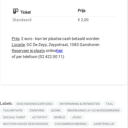
Prijs
Ticket
Standaard
€ 2,00
Prijs
: 2 euro - kan ter plaatse cash betaald worden
Locatie
: GC De Zeyp, Zeypstraat, 1083 Ganshoren
Reserveer je plaats
online
hier
of per telefoon (02 422 00 11)
Labels:
GESCHIEDENIS & ERFGOED
ONTSPANNING & ONTMOETEN
TAAL
TAALINITIATIE
ZINGEVING
LEZING
NEDERLANDS | A1/A2 BASISGEBRUIKER
SOCIAAL TARIEF
ACTIVITEIT
WERELD
JEUGD
NACHTEN VAN DE GESCHIEDENIS
CULTUURREGIO BRUSSEL
AANSTEKELIJK