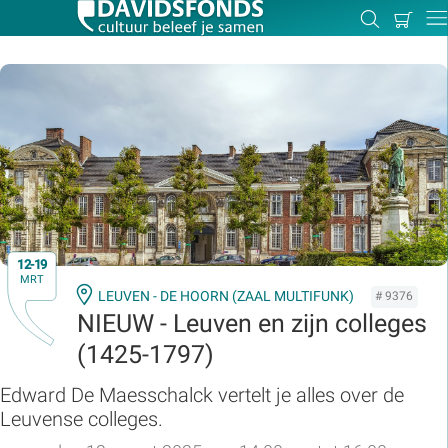
Mijn
Zoeken
Betal
Dir
winkel
Zoek:
Zoeken
12-19
MRT
LEUVEN - DE HOORN (ZAAL MULTIFUNK)
# 9376
NIEUW - Leuven en zijn colleges
(1425-1797)
Edward De Maesschalck vertelt je alles over de
Leuvense colleges.