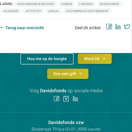
Labels:
GESCHIEDENIS & ERFGOED
CURSUS
2 SESSIES
BASISCURSUS
ACADEMIE
ACTIVITEIT
LOKAAL
CULTUURREGIO OOST-BRABANT
Faceb
Lin
Terug naar overzicht
Deel dit artikel:
Hou me op de hoogte
Word lid
Doe een gift
Volg
Davidsfonds
op sociale media
Volg
Volg
Volg
ons
ons
ons
op
op
op
Facebook
Instagram
LinkedIn
Contactpersoon:
Davidsfonds vzw
Adres:
Sluisstraat 79
bus 03.01, 3000
Leuven