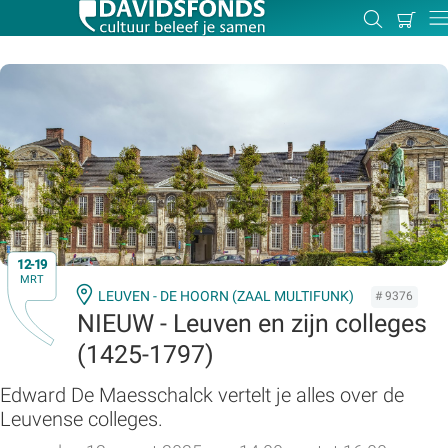
Mijn
Zoeken
Betal
Dir
winkel
Zoek:
Zoeken
12-19
MRT
LEUVEN - DE HOORN (ZAAL MULTIFUNK)
# 9376
NIEUW - Leuven en zijn colleges
(1425-1797)
Edward De Maesschalck vertelt je alles over de
Leuvense colleges.