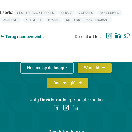
Labels:
GESCHIEDENIS & ERFGOED
CURSUS
2 SESSIES
BASISCURSUS
ACADEMIE
ACTIVITEIT
LOKAAL
CULTUURREGIO OOST-BRABANT
Faceb
Lin
Terug naar overzicht
Deel dit artikel:
Hou me op de hoogte
Word lid
Doe een gift
Volg
Davidsfonds
op sociale media
Volg
Volg
Volg
ons
ons
ons
op
op
op
Facebook
Instagram
LinkedIn
Contactpersoon:
Davidsfonds vzw