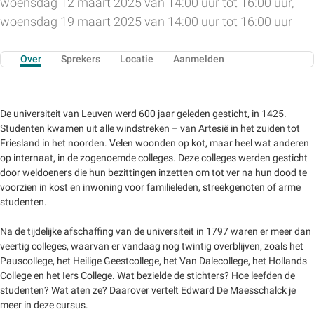
woensdag 12 maart 2025 van 14:00 uur tot 16:00 uur,
woensdag 19 maart 2025 van 14:00 uur tot 16:00 uur
Over
Sprekers
Locatie
Aanmelden
De universiteit van Leuven werd 600 jaar geleden gesticht, in 1425.
Studenten kwamen uit alle windstreken – van Artesië in het zuiden tot
Friesland in het noorden. Velen woonden op kot, maar heel wat anderen
op internaat, in de zogenoemde colleges. Deze colleges werden gesticht
door weldoeners die hun bezittingen inzetten om tot ver na hun dood te
voorzien in kost en inwoning voor familieleden, streekgenoten of arme
studenten.
Na de tijdelijke afschaffing van de universiteit in 1797 waren er meer dan
veertig colleges, waarvan er vandaag nog twintig overblijven, zoals het
Pauscollege, het Heilige Geestcollege, het Van Dalecollege, het Hollands
College en het Iers College. Wat bezielde de stichters? Hoe leefden de
studenten? Wat aten ze? Daarover vertelt Edward De Maesschalck je
meer in deze cursus.