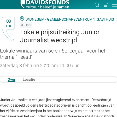
Mijn
Zoeken
Betal
Dir
winkel
WIJNEGEM - GEMEENSCHAPSCENTRUM 'T GASTHUIS
08
# 9191
FEB
Lokale prijsuitreiking Junior
Journalist wedstrijd
Zoek:
Lokale winnaars van 5e en 6e leerjaar voor het
thema "Feest!"
Zoeken
zaterdag 8 februari 2025 om 11:00 uur
Over
Locatie
Junior Journalist is een jaarlijks terugkerend evenement. De wedstrijd
wordt gespeeld volgens leeftijdscategorie en is gericht op leerlingen van
het vijfde en zesde leerjaar in het basisonderwijs en het eerste tot het
zesde jaar van het secundair onderwijs. In Wijnegem zoekt Davidsfonds