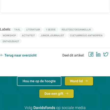
Labels:
TAAL
LITERATUUR
1 SESSIE
ROLSTOELTOEGANKELIJK
WORKSHOP
ACTIVITEIT
JUNIOR JOURNALIST
CULTUURREGIO ANTWERPEN
ENTHOUSIAST
Faceb
Lin
Terug naar overzicht
Deel dit artikel:
Hou me op de hoogte
Word lid
Doe een gift
Volg
Davidsfonds
op sociale media