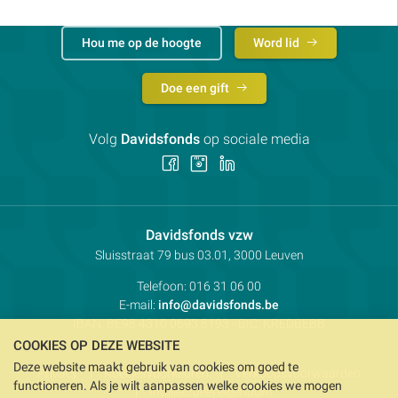
Hou me op de hoogte
Word lid
Doe een gift
Volg
Davidsfonds
op sociale media
Volg
Volg
Volg
ons
ons
ons
op
op
op
Facebook
Instagram
LinkedIn
Contactpersoon:
Davidsfonds vzw
Adres:
Sluisstraat 79
bus 03.01, 3000
Leuven
Telefoon:
016 31 06 00
E-mail:
info@davidsfonds.be
IBAN:
BE98 4310 0693 8193
- BIC:
KREDBEBB
COOKIES OP DEZE WEBSITE
Deze website maakt gebruik van cookies om goed te
Privacy
Koekjesvoorkeuren
Verkoopsvoorwaarden
functioneren. Als je wilt aanpassen welke cookies we mogen
Intellectueel eigendom