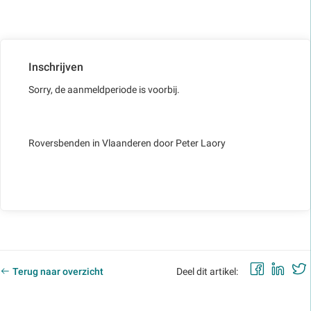
Inschrijven
Sorry, de aanmeldperiode is voorbij.
Roversbenden in Vlaanderen door Peter Laory
Faceb
Lin
Terug naar overzicht
Deel dit artikel: