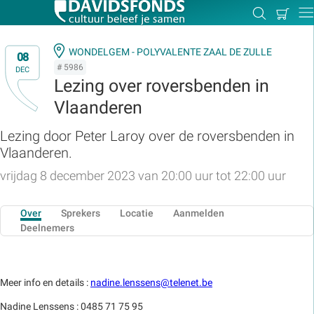
Mijn
Zoeken
Betal
Dir
winkel
WONDELGEM - POLYVALENTE ZAAL DE ZULLE
08
# 5986
DEC
Lezing over roversbenden in
Vlaanderen
Zoek:
Lezing door Peter Laroy over de roversbenden in
Vlaanderen.
Zoeken
vrijdag 8 december 2023 van 20:00 uur tot 22:00 uur
Over
Sprekers
Locatie
Aanmelden
Deelnemers
Meer info en details :
nadine.lenssens@telenet.be
Nadine Lenssens : 0485 71 75 95