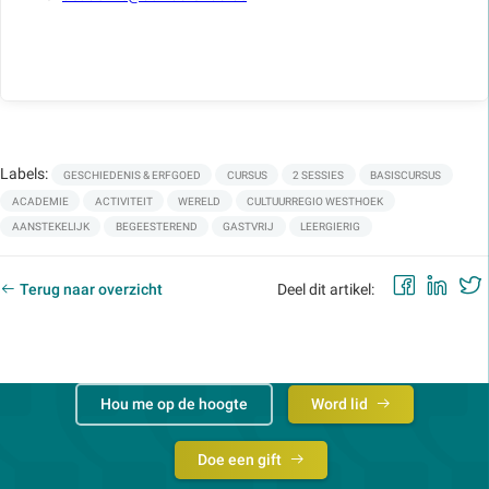
Labels:
GESCHIEDENIS & ERFGOED
CURSUS
2 SESSIES
BASISCURSUS
ACADEMIE
ACTIVITEIT
WERELD
CULTUURREGIO WESTHOEK
AANSTEKELIJK
BEGEESTEREND
GASTVRIJ
LEERGIERIG
Faceb
Lin
Terug naar overzicht
Deel dit artikel:
Hou me op de hoogte
Word lid
Doe een gift