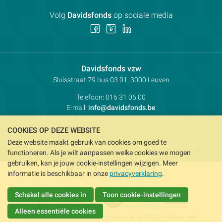
Volg
Davidsfonds
op sociale media
Volg
Volg
Volg
ons
ons
ons
op
op
op
Facebook
Instagram
LinkedIn
Contactpersoon:
Davidsfonds vzw
Adres:
Sluisstraat 79
bus 03.01, 3000
Leuven
Telefoon:
016 31 06 00
E-mail:
info@davidsfonds.be
IBAN:
BE98 4310 0693 8193
- BIC:
KREDBEBB
COOKIES OP DEZE WEBSITE
Deze website maakt gebruik van cookies om goed te
Privacy
Koekjesvoorkeuren
Verkoopsvoorwaarden
functioneren. Als je wilt aanpassen welke cookies we mogen
Intellectueel eigendom
gebruiken, kan je jouw cookie-instellingen wijzigen. Meer
informatie is beschikbaar in onze
privacyverklaring
.
Schakel alle cookies in
Toon cookie-instellingen
Alleen essentiële cookies
Copyright © 2026 Davidsfonds vzw. All Rights Reserved