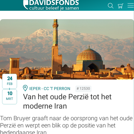
Mijn
Zoeken
Betal
Dir
winkel
Zoek:
Zoeken
24
FEB
IEPER - CC 'T PERRON
# 12530
10
t/m
Van het oude Perzië tot het
MRT
moderne Iran
Tom Bruyer graaft naar de oorsprong van het oude
Perzië en werpt een blik op de positie van het
hedendaagse Iran.