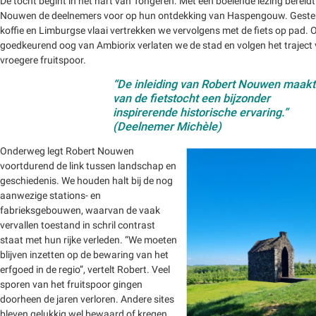
De tocht begint in het hart van Tongeren. Met een boeiende lezing bereid
Nouwen de deelnemers voor op hun ontdekking van Haspengouw. Geste
koffie en Limburgse vlaai vertrekken we vervolgens met de fiets op pad. 
goedkeurend oog van Ambiorix verlaten we de stad en volgen het traject 
vroegere fruitspoor.
“De inleiding van Robert Nouwen maakt
van de fietstocht een bijzonder
inspirerende historische ervaring.”
(Deelnemer Michèle)
Onderweg legt Robert Nouwen
voortdurend de link tussen landschap en
geschiedenis. We houden halt bij de nog
aanwezige stations- en
fabrieksgebouwen, waarvan de vaak
vervallen toestand in schril contrast
staat met hun rijke verleden. “We moeten
blijven inzetten op de bewaring van het
erfgoed in de regio”, vertelt Robert. Veel
sporen van het fruitspoor gingen
doorheen de jaren verloren. Andere sites
bleven gelukkig wel bewaard of kregen