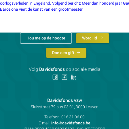
oorlogsverleden in Engeland.
Volgend bericht
:
Meer dan honderd jaar Gau
Barcelona viert de kunst van een grootmeester
Hou me op de hoogte
Word lid
Doe een gift
Volg
Davidsfonds
op sociale media
Volg
Volg
Volg
ons
ons
ons
op
op
op
Facebook
Instagram
LinkedIn
Contactpersoon:
Davidsfonds vzw
Adres:
Sluisstraat 79
bus 03.01, 3000
Leuven
Telefoon:
016 31 06 00
E-mail:
info@davidsfonds.be
IBAN:
BE98 4310 0693 8193
- BIC:
KREDBEBB