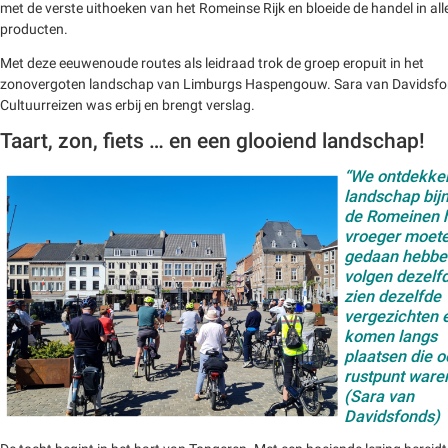
met de verste uithoeken van het Romeinse Rijk en bloeide de handel in alle
producten.
Met deze eeuwenoude routes als leidraad trok de groep eropuit in het
zonovergoten landschap van Limburgs Haspengouw. Sara van Davidsf
Cultuurreizen was erbij en brengt verslag.
Taart, zon, fiets … en een glooiend landschap!
“We ontdekke
landschap bijn
de Romeinen 
vroeger moet
gedaan hebbe
volgen dezelf
zien dezelfde
vergezichten 
komen langs
plaatsen die o
rustpunt waren
(Sara van
Davidsfonds)