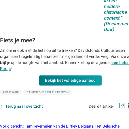
in een
heldere
historische
context.”
(Deelnemer
Dirk)
Fiets je mee?
Zin om er ook met de fiets op uit te trekken? Davidsfonds Cultuurreizen
organiseert regelmatig fietsreizen, in eigen land of verder weg. Via onze 
blijf je op de hoogte van het aanbod. Binnenkort op de agenda:
een fiets
Parijs
!
Bekijk het volledige aanbod
Labels:
HOMEPAGE
DAVIDSFONDS CULTUURREIZEN
Terug naar overzicht
Deel dit artikel:
Vorig bericht
:
Familieverhalen van de Birtley Belgians. Het Belgische