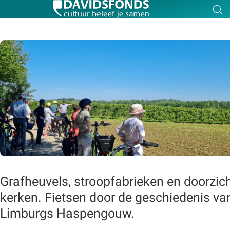
Z
Zoek:
Zoeken
Grafheuvels, stroopfabrieken en doorzic
kerken. Fietsen door de geschiedenis va
Limburgs Haspengouw.