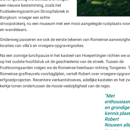
een nieuwe bestemming, zoals het
fruitbelevingscentrum Stroopfabriek in
Borgloon: vroeger een echte
stroopstokerij, nu een museum met een mooi aangelegde rustplaats voor 
en wandelaars.
Onderweg passeren we ook de eerste tekenen van Romeinse aanwezighei
locaties van villa’s en vroegere opgravingssites.
Na een zonnige lunchpauze in het kasteel van Hoepertingen richten we on
op het oudste hoofdstuk uit de geschiedenis van de streek. Tussen de
fruitboomgaarden volgen we de Romeinse heerbaan richting Tongeren. Te
Romeinse grafheuvels voorbijglijden, vertelt Robert over vroegere opgra
erfgoedprojecten. Recentere vierkantshoeves, adellijke kastelen en het 
kerkje tonen ondertussen de mooie veelzijdigheid van de regio.
“Met
enthousias
en grondige
kennis plaat
Robert
Nouwen all