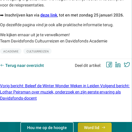
voor de reispresentaties.
➡️
Inschrijven kan via
deze link
, tot en met zondag 25 januari 2026.
Op dezelfde pagina vind je ook alle praktische informatie terug.
We kijken ernaar uit je te verwelkomen!
Team Davidsfonds Cultuurreizen en Davidsfonds Academie
Labels:
ACADEMIE
CULTUURREIZEN
Faceb
Lin
Terug naar overzicht
Deel dit artikel:
Vorig bericht
:
Beleef de Winter Wonder Weken in Leiden
Volgend bericht
:
Lothar Peirsman over muziek, onderzoek en zijn eerste ervaring als
Davidsfonds-docent
Hou me op de hoogte
Word lid