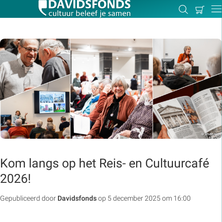
Mijn
Zoeken
Betal
Dir
winkel
Zoek:
Zoeken
Kom langs op het Reis- en Cultuurcafé
2026!
Gepubliceerd door
Davidsfonds
op 5 december 2025 om 16:00