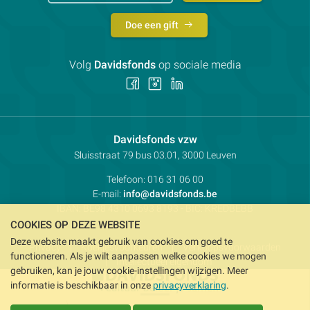
Doe een gift
Volg
Davidsfonds
op sociale media
Volg
Volg
Volg
ons
ons
ons
op
op
op
Facebook
Instagram
LinkedIn
Contactpersoon:
Davidsfonds vzw
Adres:
Sluisstraat 79
bus 03.01, 3000
Leuven
Telefoon:
016 31 06 00
E-mail:
info@davidsfonds.be
IBAN:
BE98 4310 0693 8193
- BIC:
KREDBEBB
COOKIES OP DEZE WEBSITE
Deze website maakt gebruik van cookies om goed te
Privacy
Koekjesvoorkeuren
Verkoopsvoorwaarden
functioneren. Als je wilt aanpassen welke cookies we mogen
Intellectueel eigendom
gebruiken, kan je jouw cookie-instellingen wijzigen. Meer
informatie is beschikbaar in onze
privacyverklaring
.