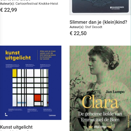
Auteur(s):
Cartoonfestival Knokke-Heist
€
22,99
Toon details
Slimmer dan je (klein)kind?
Auteur(s):
Stef Desodt
€
22,50
Toon details
Kunst uitgelicht