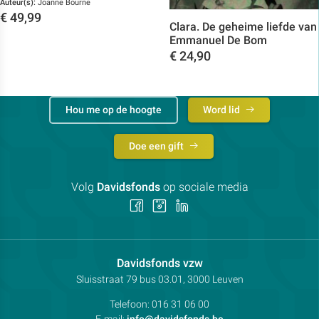
Auteur(s):
Joanne Bourne
€
49,99
Clara. De geheime liefde van
Toon details
Emmanuel De Bom
€
24,90
Toon details
Hou me op de hoogte
Word lid
Doe een gift
Volg
Davidsfonds
op sociale media
Volg
Volg
Volg
ons
ons
ons
op
op
op
Facebook
Instagram
LinkedIn
Contactpersoon:
Davidsfonds vzw
Adres:
Sluisstraat 79
bus 03.01, 3000
Leuven
Telefoon:
016 31 06 00