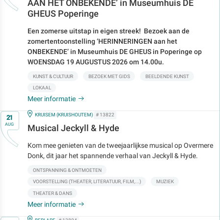
AAN HET ONBEKENDE’ in Museumhuis DE
GHEUS Poperinge
Een zomerse uitstap in eigen streek!
Bezoek aan de
zomertentoonstelling ‘HERINNERINGEN aan het
ONBEKENDE’
in Museumhuis DE GHEUS in Poperinge op
WOENSDAG 19 AUGUSTUS 2026 om 14.00u.
KUNST & CULTUUR
BEZOEK MET GIDS
BEELDENDE KUNST
LOKAAL
Meer informatie
Op
IN
KRUISEM (KRUISHOUTEM)
# 13822
21
AUG
Musical Jeckyll & Hyde
Kom mee genieten van de tweejaarlijkse musical op Overmere
Donk, dit jaar het spannende verhaal van Jeckyll & Hyde.
ONTSPANNING & ONTMOETEN
VOORSTELLING (THEATER, LITERATUUR, FILM,...)
MUZIEK
THEATER & DANS
Meer informatie
IN