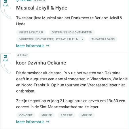
Op
BERLARE
# 13804
21
AUG
Musical Jekyll & Hyde
Tweejaarlijkse Musical aan het Donkmeer te Berlare: Jekyll &
Hyde
KUNST & CULTUUR
ONTSPANNING & ONTMOETEN
VOORSTELLING (THEATER, LITERATUUR, FILM,...)
THEATER & DANS
Meer informatie
Op
# 11670
21
AUG
koor Dzvinha Oekaïne
Dit dameskoor uit de stad L'Viv uit het westen van Oekraïne
geeft in augustus een aantal concerten in Vlaanderen, Wallonië
en Noord-Frankrijk. Op hun tournee kon Vredesstad Ieper niet
ontbreken.
Ze zijn te gast op vrijdag 21 augustus en geven om 19u30 een
concert in de Sint-Maartenskathedraal te Ieper
CONCERT
MUZIEK
1 SESSIE
MUZIEK
Meer informatie