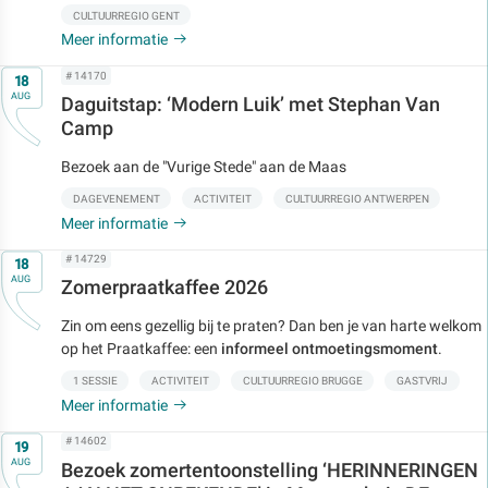
CULTUURREGIO GENT
Meer informatie
Op
# 14170
18
AUG
Daguitstap: ‘Modern Luik’ met Stephan Van
Camp
Bezoek aan de "Vurige Stede" aan de Maas
DAGEVENEMENT
ACTIVITEIT
CULTUURREGIO ANTWERPEN
Meer informatie
Op
# 14729
18
AUG
Zomerpraatkaffee 2026
Zin om eens gezellig bij te praten? Dan ben je van harte welkom
op het Praatkaffee: een
informeel ontmoetingsmoment
.
1 SESSIE
ACTIVITEIT
CULTUURREGIO BRUGGE
GASTVRIJ
Meer informatie
Op
# 14602
19
AUG
Bezoek zomertentoonstelling ‘HERINNERINGEN