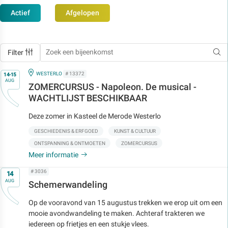
Actief
Afgelopen
Filter
Op
IN
WESTERLO
# 13372
14-15
AUG
ZOMERCURSUS - Napoleon. De musical -
WACHTLIJST BESCHIKBAAR
Deze zomer in Kasteel de Merode Westerlo
GESCHIEDENIS & ERFGOED
KUNST & CULTUUR
ONTSPANNING & ONTMOETEN
ZOMERCURSUS
Meer informatie
Op
# 3036
14
AUG
Schemerwandeling
Op de vooravond van 15 augustus trekken we erop uit om een
mooie avondwandeling te maken. Achteraf trakteren we
iedereen op frietjes en een stukje vlees.