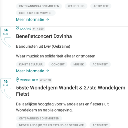
ONTSPANNING & ONTMOETEN
WANDELING
ACTIVITEIT
CULTUURREGIO MIDWEST
Meer informatie
Op
IN
LAARNE
# 14359
14
AUG
Benefietconcert Dzvinha
Banduristen uit Lviv (Oekraïne)
Waar muziek en solidariteit elkaar ontmoeten
KUNST & CULTUUR
CONCERT
MUZIEK
ACTIVITEIT
Meer informatie
Op
IN
WONDELGEM
# 14678
16
AUG
56ste Wondelgem Wandelt & 27ste Wondelgem
Fietst
De jaarlijkse hoogdag voor wandelaars en fietsers uit
Wondelgem en nabije omgeving.
ONTSPANNING & ONTMOETEN
NEDERLANDS | B1/B2 ZELFSTANDIGE GEBRUIKER
ACTIVITEIT