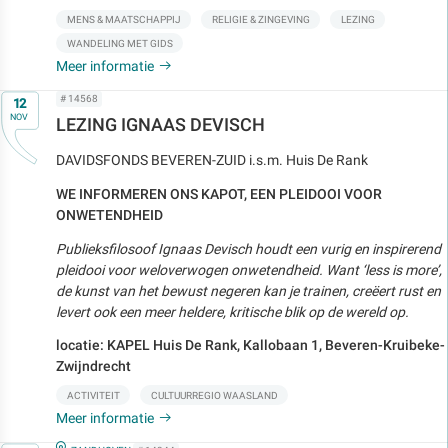
MENS & MAATSCHAPPIJ
RELIGIE & ZINGEVING
LEZING
WANDELING MET GIDS
Meer informatie
Op
# 14568
12
NOV
LEZING IGNAAS DEVISCH
DAVIDSFONDS BEVEREN-ZUID i.s.m. Huis De Rank
WE INFORMEREN ONS KAPOT, EEN PLEIDOOI VOOR
ONWETENDHEID
Publieksfilosoof Ignaas Devisch houdt een vurig en inspirerend
pleidooi voor weloverwogen onwetendheid. Want ‘less is more’,
de kunst van het bewust negeren kan je trainen, creëert rust en
levert ook een meer heldere, kritische blik op de wereld op.
locatie: KAPEL Huis De Rank, Kallobaan 1, Beveren-Kruibeke-
Zwijndrecht
ACTIVITEIT
CULTUURREGIO WAASLAND
Meer informatie