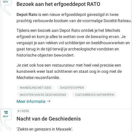
NOV
Bezoek aan het erfgoeddepot RATO
Depot Rato
is een nieuw erfgoeddepot gevestigd in twee
prachtig verbouwde loodsen van de voormalige Société Rateau.
Tijdens een bezoek aan Depot Rato ontdek je het Mechels
erfgoed en kom je alles te wetten over de bewaring ervan. Je
vergaapt je aan rekken vol schilderijen en beeldhouwwerken en
gaat terug in de tijd terwijl je archeologische vondsten en
historische objecten bewondert.
Je ziet ook hoe een restaurateur met heel veel precisie een
kunstwerk weer laat schitteren en staat oog in oog met de
Mechelse reuzenfamilie.
WANDELING MET GIDS
DAGUITSTAPPEN
NACHTEN VAN DE GESCHIEDENIS
CULTUURREGIO ANTWERPEN
Meer informatie
Op
# 14330
12
NOV
Nacht van de Geschiedenis
‘Ziekte en genezers in Maaseik’.