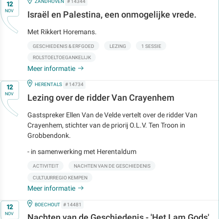
Op
IN
ZANDHOVEN
# 14344
12
NOV
Israël en Palestina, een onmogelijke vrede.
Met Rikkert Horemans.
GESCHIEDENIS & ERFGOED
LEZING
1 SESSIE
ROLSTOELTOEGANKELIJK
Meer informatie
Op
IN
HERENTALS
# 14734
12
NOV
Lezing over de ridder Van Crayenhem
Gastspreker Ellen Van de Velde vertelt over de ridder Van
Crayenhem, stichter van de priorij O.L.V. Ten Troon in
Grobbendonk.
- in samenwerking met Herentaldum
ACTIVITEIT
NACHTEN VAN DE GESCHIEDENIS
CULTUURREGIO KEMPEN
Meer informatie
Op
IN
BOECHOUT
# 14481
12
NOV
Nachten van de Geschiedenis - 'Het Lam Gods'