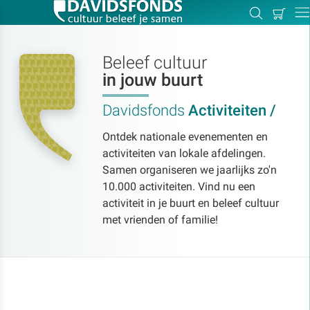
Mijn
Zoeken
Betal
Dir
winkel
Beleef cultuur
in jouw buurt
Zoek:
Davidsfonds
Activiteiten /
Ontdek nationale evenementen en
Zoeken
activiteiten van lokale afdelingen.
Samen organiseren we jaarlijks zo'n
10.000 activiteiten. Vind nu een
activiteit in je buurt en beleef cultuur
met vrienden of familie!