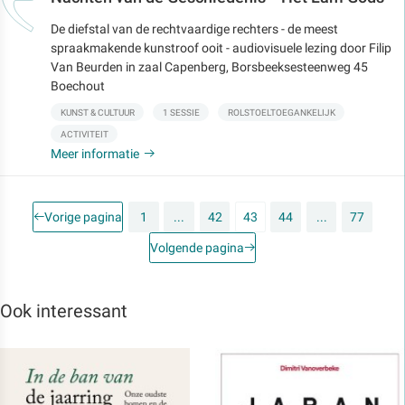
De diefstal van de rechtvaardige rechters - de meest
spraakmakende kunstroof ooit - audiovisuele lezing door Filip
Van Beurden in zaal Capenberg, Borsbeeksesteenweg 45
Boechout
KUNST & CULTUUR
1 SESSIE
ROLSTOELTOEGANKELIJK
ACTIVITEIT
Meer informatie
Vorige pagina
1
...
42
43
44
...
77
Volgende pagina
Ook interessant