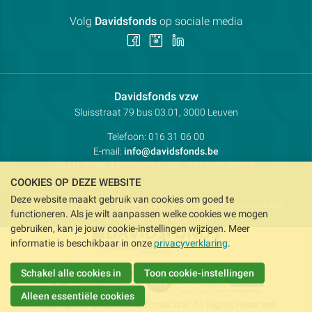
Volg
Davidsfonds
op sociale media
Volg
Volg
Volg
ons
ons
ons
op
op
op
Facebook
Instagram
LinkedIn
Contactpersoon:
Davidsfonds vzw
Adres:
Sluisstraat 79
bus 03.01, 3000
Leuven
Telefoon:
016 31 06 00
E-mail:
info@davidsfonds.be
IBAN:
BE98 4310 0693 8193
- BIC:
KREDBEBB
COOKIES OP DEZE WEBSITE
Deze website maakt gebruik van cookies om goed te
Privacy
Koekjesvoorkeuren
Verkoopsvoorwaarden
functioneren. Als je wilt aanpassen welke cookies we mogen
Intellectueel eigendom
gebruiken, kan je jouw cookie-instellingen wijzigen. Meer
informatie is beschikbaar in onze
privacyverklaring
.
Schakel alle cookies in
Toon cookie-instellingen
Alleen essentiële cookies
Copyright © 2026 Davidsfonds vzw. All Rights Reserved