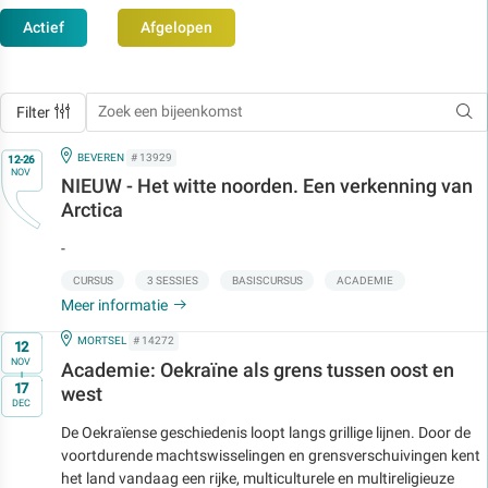
Actief
Afgelopen
Filter
Op
IN
BEVEREN
# 13929
12-26
NOV
NIEUW - Het witte noorden. Een verkenning van
Arctica
-
CURSUS
3 SESSIES
BASISCURSUS
ACADEMIE
Meer informatie
Op
IN
MORTSEL
# 14272
12
NOV
Academie: Oekraïne als grens tussen oost en
t/m
17
west
DEC
De Oekraïense geschiedenis loopt langs grillige lijnen. Door de
voortdurende machtswisselingen en grensverschuivingen kent
het land vandaag een rijke, multiculturele en multireligieuze