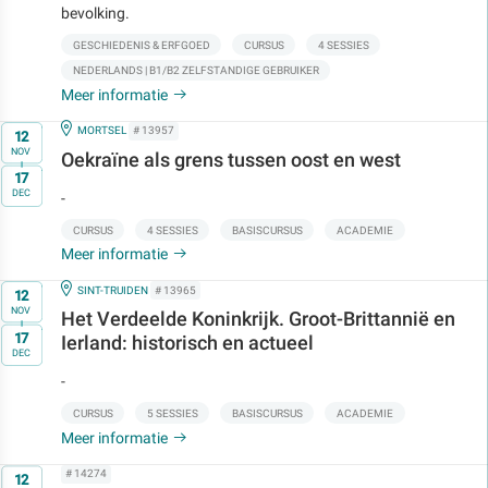
bevolking.
GESCHIEDENIS & ERFGOED
CURSUS
4 SESSIES
NEDERLANDS | B1/B2 ZELFSTANDIGE GEBRUIKER
Meer informatie
Op
IN
MORTSEL
# 13957
12
NOV
Oekraïne als grens tussen oost en west
t/m
17
DEC
-
CURSUS
4 SESSIES
BASISCURSUS
ACADEMIE
Meer informatie
Op
IN
SINT-TRUIDEN
# 13965
12
NOV
Het Verdeelde Koninkrijk. Groot-Brittannië en
t/m
17
Ierland: historisch en actueel
DEC
-
CURSUS
5 SESSIES
BASISCURSUS
ACADEMIE
Meer informatie
Op
# 14274
12