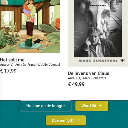
Het spijt me
Auteur(s):
Anky De Frangh & Julie Vangeel
€
17,99
De levens van Claus
Toon details
Auteur(s):
Mark Schaevers
€
49,99
Toon details
Hou me op de hoogte
Word lid
Doe een gift