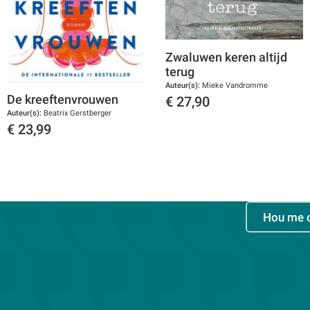
Zwaluwen keren altijd
terug
Auteur(s):
Mieke Vandromme
De kreeftenvrouwen
€
27,90
Auteur(s):
Beatrix Gerstberger
Toon details
€
23,99
Toon details
Hou me 