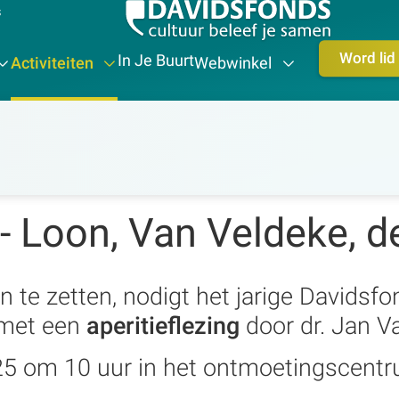
s
Word lid
In Je Buurt
Activiteiten
Webwinkel
 - Loon, Van Veldeke, d
 te zetten, nodigt het jarige Davidsfon
 met een
aperitieflezing
door dr. Jan V
25 om 10 uur in het ontmoetingscent