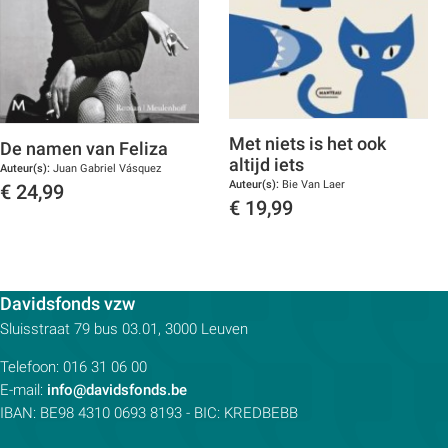
Met niets is het ook
De namen van Feliza
altijd iets
Auteur(s):
Juan Gabriel Vásquez
Auteur(s):
Bie Van Laer
€
24,99
€
19,99
Toon details
Toon details
Contactpersoon:
Davidsfonds vzw
Adres:
Sluisstraat 79
bus 03.01, 3000
Leuven
Telefoon:
016 31 06 00
E-mail:
info@davidsfonds.be
IBAN:
BE98 4310 0693 8193
- BIC:
KREDBEBB