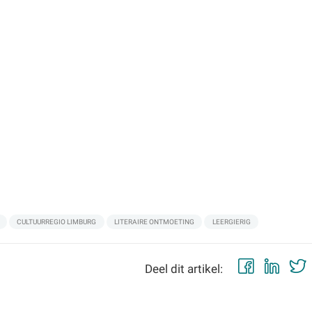
CULTUURREGIO LIMBURG
LITERAIRE ONTMOETING
LEERGIERIG
Faceb
Lin
Deel dit artikel: