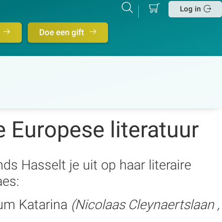
Mijn
Zoeken
Betalen
Log in
winkelmand
Sluit
Doe een gift
e Europese literatuur
ds Hasselt je uit op haar literaire
aes:
rum Katarina
(Nicolaas Cleynaertslaan ,