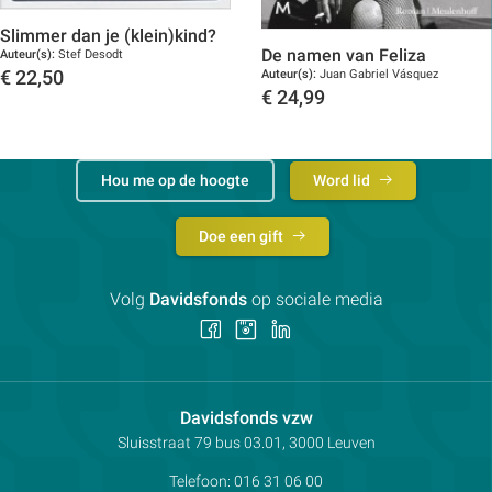
Slimmer dan je (klein)kind?
De namen van Feliza
Auteur(s):
Stef Desodt
Auteur(s):
Juan Gabriel Vásquez
€
22,50
€
24,99
Toon details
Toon details
Hou me op de hoogte
Word lid
Doe een gift
Volg
Davidsfonds
op sociale media
Volg
Volg
Volg
ons
ons
ons
op
op
op
Facebook
Instagram
LinkedIn
Contactpersoon:
Davidsfonds vzw
Adres:
Sluisstraat 79
bus 03.01, 3000
Leuven
Telefoon:
016 31 06 00