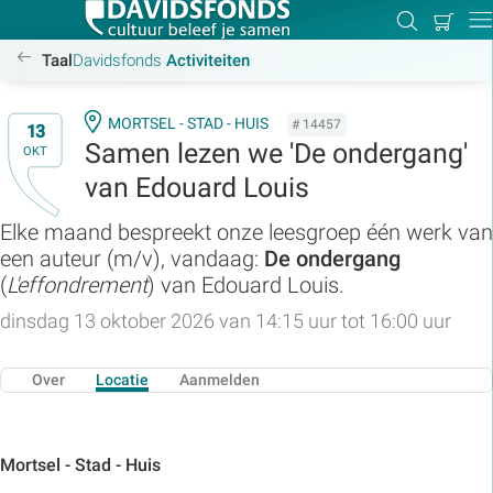
Mijn
Zoeken
Betal
Dir
winkel
/activiteiten
Taal
Davidsfonds
Activiteiten
MORTSEL - STAD - HUIS
# 14457
13
Samen lezen we 'De ondergang'
OKT
Zoek:
van Edouard Louis
Elke maand bespreekt onze leesgroep één werk van
Zoeken
een auteur (m/v), vandaag:
De ondergang
(
L'effondrement
) van Edouard Louis.
dinsdag 13 oktober 2026 van 14:15 uur tot 16:00 uur
Over
Locatie
Aanmelden
Mortsel - Stad - Huis