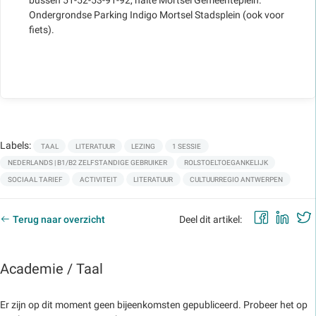
Ondergrondse Parking Indigo Mortsel Stadsplein (ook voor
fiets).
Labels:
TAAL
LITERATUUR
LEZING
1 SESSIE
NEDERLANDS | B1/B2 ZELFSTANDIGE GEBRUIKER
ROLSTOELTOEGANKELIJK
SOCIAAL TARIEF
ACTIVITEIT
LITERATUUR
CULTUURREGIO ANTWERPEN
Faceb
Lin
Terug naar overzicht
Deel dit artikel:
Academie / Taal
Er zijn op dit moment geen bijeenkomsten gepubliceerd. Probeer het op