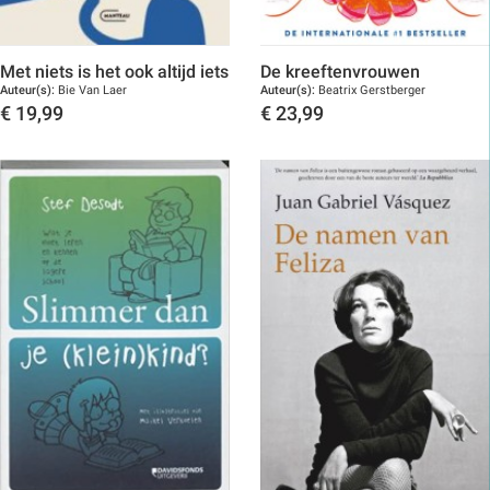
Met niets is het ook altijd iets
De kreeftenvrouwen
Auteur(s):
Bie Van Laer
Auteur(s):
Beatrix Gerstberger
€
19,99
€
23,99
Toon details
Toon details